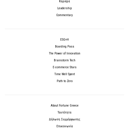
Καριέρα
Leadership
Commentary
ESG+H
Boarding Pass
The Power of Innovation
Brainstorm Tech
E-commerce Stars
Time Well Spent
Path to Zero
About Fortune Greece
Ταυτότητα
Δήλωση Συμμόρφωσης
Επικοινωνία