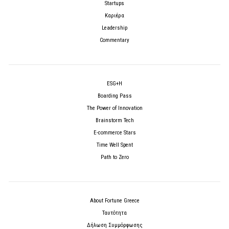
Startups
Καριέρα
Leadership
Commentary
ESG+H
Boarding Pass
The Power of Innovation
Brainstorm Tech
E-commerce Stars
Time Well Spent
Path to Zero
About Fortune Greece
Ταυτότητα
Δήλωση Συμμόρφωσης