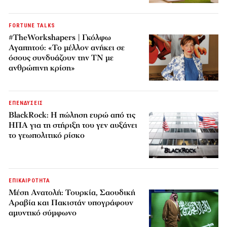
FORTUNE TALKS
#TheWorkshapers | Γκόλφω
Αγαπητού: «Το μέλλον ανήκει σε
όσους συνδυάζουν την ΤΝ με
ανθρώπινη κρίση»
ΕΠΕΝΔΥΣΕΙΣ
BlackRock: Η πώληση ευρώ από τις
ΗΠΑ για τη στήριξη του γεν αυξάνει
το γεωπολιτικό ρίσκο
ΕΠΙΚΑΙΡΟΤΗΤΑ
Μέση Ανατολή: Τουρκία, Σαουδική
Αραβία και Πακιστάν υπογράφουν
αμυντικό σύμφωνο