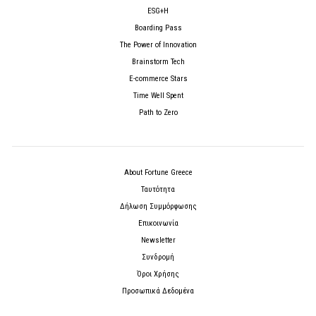
ESG+H
Boarding Pass
The Power of Innovation
Brainstorm Tech
E-commerce Stars
Time Well Spent
Path to Zero
About Fortune Greece
Ταυτότητα
Δήλωση Συμμόρφωσης
Επικοινωνία
Newsletter
Συνδρομή
Όροι Χρήσης
Προσωπικά Δεδομένα