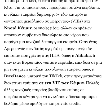
Τα υπεράκτια κέντρα είναι επίσης απαραίτητα για την
Κίνα. Για να αποκτήσουν πρόσβαση σε ξένα κεφάλαια,
κινεζικές εταιρείες δημιουργούν εδώ και χρόνια
«οντότητες μεταβλητού συμφέροντος» (VIEs) στα
Νησιά Κέιμαν,
οι οποίες μέσω άλλων οχημάτων
αποκτούν συμβατικά δικαιώματα στα κέρδη που
παράγει μια κινεζική λειτουργική εταιρεία. Όταν ένας
Αμερικανός επενδυτής αγοράζει μετοχές κινεζικής
εταιρείας εισηγμένης στις ΗΠΑ, όπως η
Alibaba
, ή
όταν ένας Ευρωπαίος venture capitalist επενδύει σε μια
μη εισηγμένη κινεζική τεχνολογική εταιρεία όπως η
ByteDance
, μητρική του TikTok, στην πραγματικότητα
διοχετεύει χρήματα
σε ένα VIE των Κέιμαν.
Πολλές
άλλες κινεζικές εταιρείες βασίζονται επίσης σε
υπεράκτια κέντρα για να αντλήσουν δισεκατομμύρια
δολάρια μέσω ομολόγων και private credit.