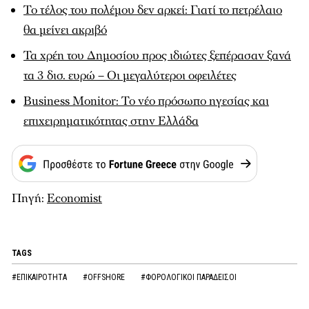
Το τέλος του πολέμου δεν αρκεί: Γιατί το πετρέλαιο
θα μείνει ακριβό
Τα χρέη του Δημοσίου προς ιδιώτες ξεπέρασαν ξανά
τα 3 δισ. ευρώ – Οι μεγαλύτεροι οφειλέτες
Business Monitor: Το νέο πρόσωπο ηγεσίας και
επιχειρηματικότητας στην Ελλάδα
Πηγή:
Economist
TAGS
#ΕΠΙΚΑΙΡΟΤΗΤΑ
#OFFSHORE
#ΦΟΡΟΛΟΓΙΚΟΙ ΠΑΡΑΔΕΙΣΟΙ