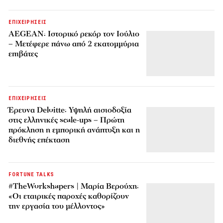
ΕΠΙΧΕΙΡΗΣΕΙΣ
AEGEAN: Ιστορικό ρεκόρ τον Ιούλιο
– Μετέφερε πάνω από 2 εκατομμύρια
επιβάτες
ΕΠΙΧΕΙΡΗΣΕΙΣ
Έρευνα Deloitte: Υψηλή αισιοδοξία
στις ελληνικές scale-ups – Πρώτη
πρόκληση η εμπορική ανάπτυξη και η
διεθνής επέκταση
FORTUNE TALKS
#TheWorkshapers | Μαρία Βερούχη:
«Οι εταιρικές παροχές καθορίζουν
την εργασία του μέλλοντος»