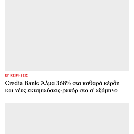
ΕΠΙΧΕΙΡΗΣΕΙΣ
Credia Bank: Άλμα 368% στα καθαρά κέρδη
και νέες εκταμιεύσεις-ρεκόρ στο α’ εξάμηνο