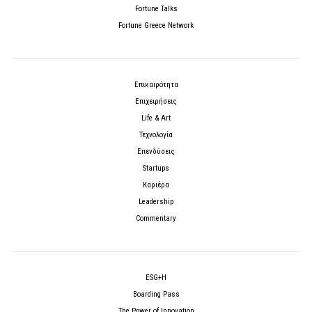
Fortune Talks
Fortune Greece Network
Επικαιρότητα
Επιχειρήσεις
Life & Art
Τεχνολογία
Επενδύσεις
Startups
Καριέρα
Leadership
Commentary
ESG+H
Boarding Pass
The Power of Innovation