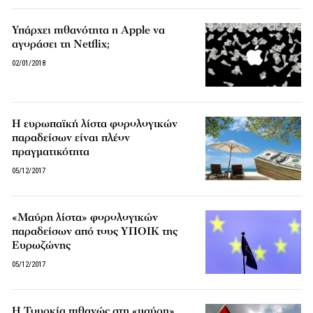
Υπάρχει πιθανότητα η Apple να
αγοράσει τη Netflix;
02/01/2018
Η ευρωπαϊκή λίστα φορολογικών
παραδείσων είναι πλέον
πραγματικότητα
05/12/2017
«Μαύρη λίστα» φορολογικών
παραδείσων από τους ΥΠΟΙΚ της
Ευρωζώνης
05/12/2017
Η Τουρκία πιθανώς στη «μαύρη»