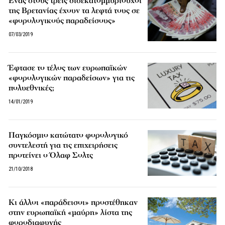
Ένας στους τρεις δισεκατομμυριούχοι
της Βρετανίας έχουν τα λεφτά τους σε
«φορολογικούς παραδείσους»
07/03/2019
Έφτασε το τέλος των ευρωπαϊκών
«φορολογικών παραδείσων» για τις
πολυεθνικές;
14/01/2019
Παγκόσμιο κατώτατο φορολογικό
συντελεστή για τις επιχειρήσεις
προτείνει ο Όλαφ Σολτς
21/10/2018
Κι άλλοι «παράδεισοι» προστέθηκαν
στην ευρωπαϊκή «μαύρη» λίστα της
φοροδιαφυγής