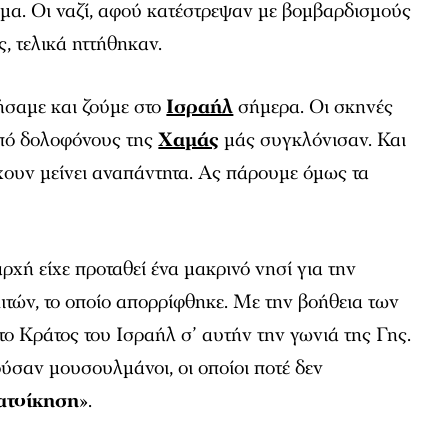
μα. Οι ναζί, αφού κατέστρεψαν με βομβαρδισμούς
ς, τελικά ηττήθηκαν.
ήσαμε και ζούμε στο
Ισραήλ
σήμερα. Οι σκηνές
πό δολοφόνους της
Χαμάς
μάς συγκλόνισαν. Και
χουν μείνει αναπάντητα. Ας πάρουμε όμως τα
ρχή είχε προταθεί ένα μακρινό νησί για την
τών, το οποίο απορρίφθηκε. Με την βοήθεια των
ο Κράτος του Ισραήλ σ’ αυτήν την γωνιά της Γης.
ύσαν μουσουλμάνοι, οι οποίοι ποτέ δεν
ατοίκηση
».