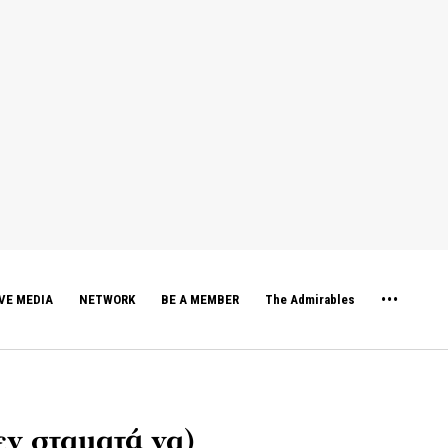
VE MEDIA
NETWORK
BE A MEMBER
The Admirables
εν σταματά να)