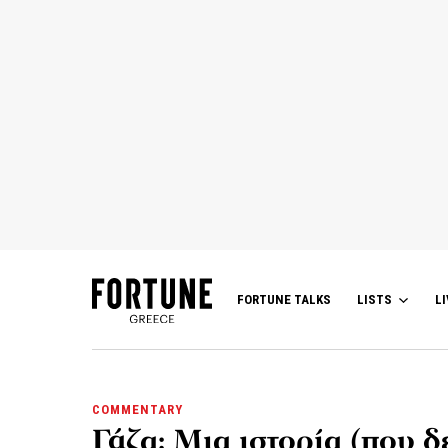
FORTUNE TALKS
LISTS
LI
COMMENTARY
Γάζα: Μια ιστορία (που δ