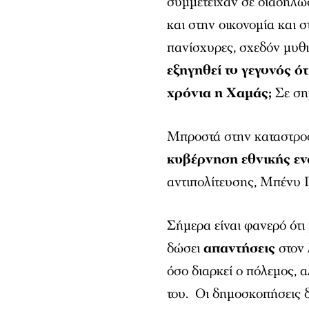
συμμετείχαν σε διαδηλώ
και στην οικονομία και σ
πανίσχυρες, σχεδόν μυθι
εξηγηθεί το γεγονός ό
χρόνια η Χαμάς;
Σε ση
Μπροστά στην καταστροφ
κυβέρνηση εθνικής εν
αντιπολίτευσης, Μπένυ Γ
Σήμερα είναι φανερό ότι
δώσει
απαντήσεις
στον 
όσο διαρκεί ο πόλεμος, α
του. Οι δημοσκοπήσεις δ