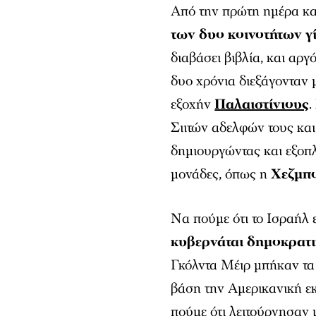
Από την πρώτη ημέρα κα
των δυο κοινοτήτων γί
διαβάσει βιβλία, και αργό
δυο χρόνια διεξάγονταν 
εξοχήν
Παλαιστίνιους
.
Σιιτών αδελφών τους και
δημιουργώντας και εξοπλ
μονάδες, όπως η
Χεζμπ
Να πούμε ότι το Ισραήλ 
κυβερνάται δημοκρατ
Γκόλντα Μέιρ μπήκαν τα
βάση την Αμερικανική ε
πούμε ότι λειτούργησαν 