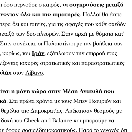
ι όσο περνούσε ο καιρό
ς, οι συγκρούσεις μεταξύ
νονταν όλο και πιο αιματηρές
. Πολλοί θα έχετε
τερα δει και ταινίες, για τις σφαγές που κάθε σχεδόν
μεταξύ των δυο πλευρών. Στην αρχή με θύματα κατ’
 Στην συνέχεια, οι Παλαιστίνιοι με την βοήθεια των
, κυρίως, του
Ιράν
, εξάπλωσαν την επιρροή τους
ίζοντας ισχυρές στρατιωτικές και παραστρατιωτικές
ολάχ
στον
Λίβανο
.
είναι
η μόνη χώρα στην Μέση Ανατολή που
ικά
. Στα πρώτα χρόνια με τους Μπεν Γκουριόν και
 θεμέλια της Δημοκρατίας. Απέκτησαν θεσμούς με
κδοχή του Check and Balance και μπορούμε να
με όρους σοσιαλδημοκρατικούς. Παρά το γεγονός ότι