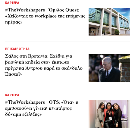
ΚΑΡΙΕΡΑ
#TheWorkshapers | Όμιλος Quest:
«Χτίζοντας το workplace της επόμενης
ημέρας»
ΕΠΙΚΑΙΡΟΤΗΤΑ
Σάλος στη Βρετανία: Σχέδια για
βασιλική κηδεία στον έκπτωτο
πρίγκιπα Άντριου παρά το σκάνδαλο
Έπσταϊν
ΚΑΡΙΕΡΑ
#TheWorkshapers | OTS: «Όταν η
εμπιστοσύνη γίνεται κινητήριος
δύναμη εξέλιξης»