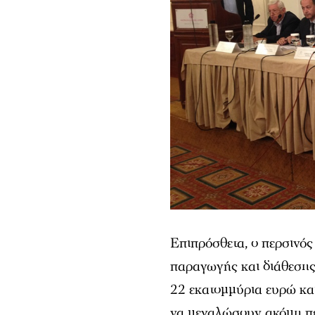
Επιπρόσθετα, ο περσινός
παραγωγής και διάθεσης
22 εκατομμύρια ευρώ και
να μεγαλώσουν ακόμη πε