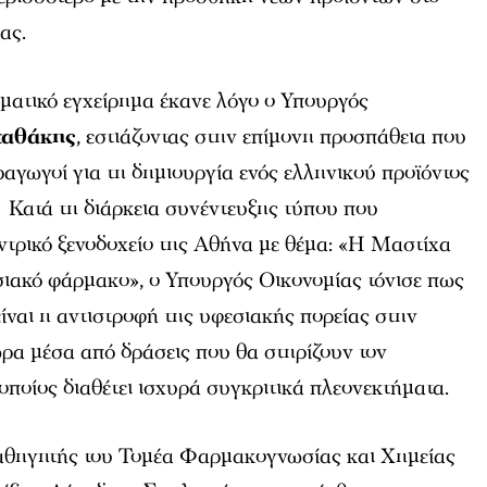
ας.
ηματικό εγχείρημα έκανε λόγο ο Υπουργός
ταθάκης
, εστιάζοντας στην επίμονη προσπάθεια που
αγωγοί για τη δημιουργία ενός ελληνικού προϊόντος
 Κατά τη διάρκεια συνέντευξης τύπου που
ντρικό ξενοδοχείο της Αθήνα με θέμα: «Η Μαστίχα
ιακό φάρμακο», ο Υπουργός Οικονομίας τόνισε πως
ίναι η αντιστροφή της υφεσιακής πορείας στην
χώρα μέσα από δράσεις που θα στηρίζουν τον
 οποίος διαθέτει ισχυρά συγκριτικά πλεονεκτήματα.
αθηγητής του Τομέα Φαρμακογνωσίας και Χημείας