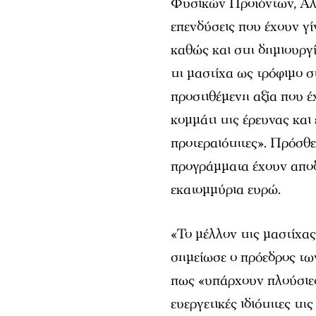
Φυσικών Προϊόντων, Αλ
επενδύσεις που έχουν γί
καθώς και στη δημιουργ
τη μαστίχα ως τρόφιμο σ
προστιθέμενη αξία που έ
κομμάτι της έρευνας και 
προτεραιότητες». Πρόσθ
προγράμματα έχουν αποδε
εκατομμύρια ευρώ.
«Το μέλλον της μαστίχας
σημείωσε ο πρόεδρος τω
πως «υπάρχουν πλούσιες
ευεργετικές ιδιότητες τ