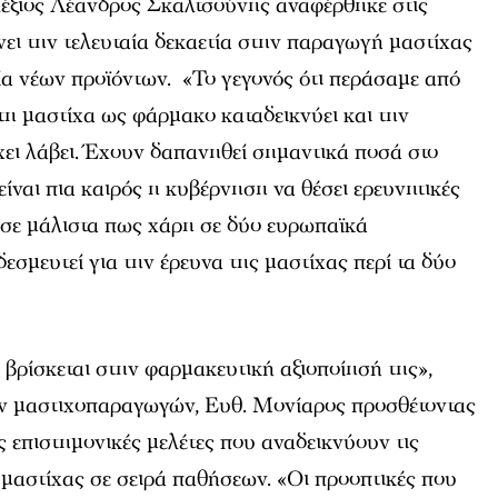
έξιος Λέανδρος Σκαλτσούνης αναφέρθηκε στις
νει την τελευταία δεκαετία στην παραγωγή μαστίχας
ία νέων προϊόντων. «Το γεγονός ότι περάσαμε από
τη μαστίχα ως φάρμακο καταδεικνύει και την
χει λάβει. Έχουν δαπανηθεί σημαντικά ποσά στο
είναι πια καιρός η κυβέρνηση να θέσει ερευνητικές
εσε μάλιστα πως χάρη σε δύο ευρωπαϊκά
σμευτεί για την έρευνα της μαστίχας περί τα δύο
 βρίσκεται στην φαρμακευτική αξιοποίησή της»,
ν μαστιχοπαραγωγών, Ευθ. Μονίαρος προσθέτοντας
 επιστημονικές μελέτες που αναδεικνύουν τις
ης μαστίχας σε σειρά παθήσεων. «Οι προοπτικές που