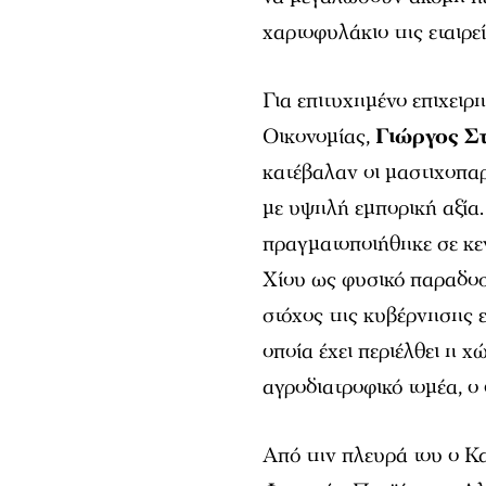
χαρτοφυλάκιο της εταιρεί
Για επιτυχημένο επιχειρ
Οικονομίας,
Γιώργος Σ
κατέβαλαν οι μαστιχοπαρ
με υψηλή εμπορική αξία.
πραγματοποιήθηκε σε κε
Χίου ως φυσικό παραδοσ
στόχος της κυβέρνησης ε
οποία έχει περιέλθει η 
αγροδιατροφικό τομέα, ο
Από την πλευρά του ο Κ