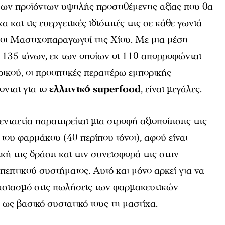
μων προϊόντων υψηλής προστιθέμενης αξίας που θα
 και τις ευεργετικές ιδιότητές της σε κάθε γωνιά
 οι Μαστιχοπαραγωγοί της Χίου. Με μια μέση
 135 τόνων, εκ των οποίων οι 110 απορροφώνται
ρικού, οι προοπτικές περαιτέρω εμπορικής
ονται για το
ελληνικό superfood
, είναι μεγάλες.
ενταετία παρατηρείται μια στροφή αξιοποίησης της
 του φαρμάκου (40 περίπου τόνοι), αφού είναι
κή της δράση και την συνεισφορά της στην
 πεπτικού συστήματος. Αυτό και μόνο αρκεί για να
λασιασμό στις πωλήσεις των φαρμακευτικών
ως βασικό συστατικό τους τη μαστίχα.