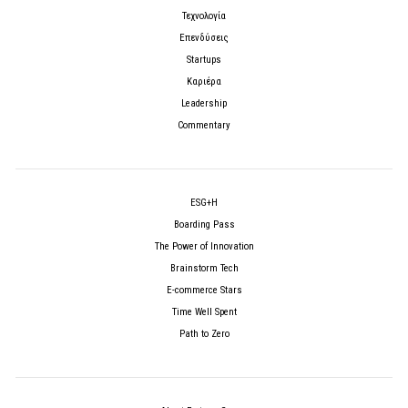
Τεχνολογία
Επενδύσεις
Startups
Καριέρα
Leadership
Commentary
ESG+H
Boarding Pass
The Power of Innovation
Brainstorm Tech
E-commerce Stars
Time Well Spent
Path to Zero