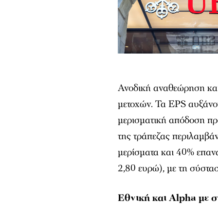
Ανοδική αναθεώρηση και
μετοχών. Τα EPS αυξάνον
μερισματική απόδοση προ
της τράπεζας περιλαμβά
μερίσματα και 40% επανα
2,80 ευρώ), με τη σύστα
Εθνική και Alpha με σ