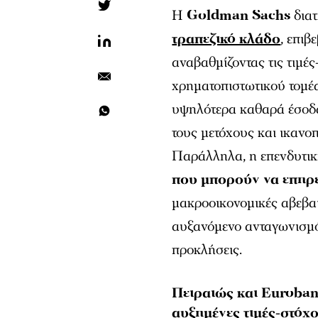
Η
Goldman Sachs
διατ
τραπεζικό κλάδο
, επιβ
αναβαθμίζοντας τις τιμές
χρηματοπιστωτικού τομέα
υψηλότερα καθαρά έσοδα
τους μετόχους και ικανο
Παράλληλα, η επενδυτικ
που μπορούν να επηρ
μακροοικονομικές αβεβαιό
αυξανόμενο ανταγωνισμό, 
προκλήσεις.
Πειραιώς και Euroban
αυξημένες τιμές-στόχο