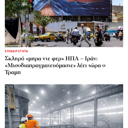
ΕΠΙΚΑΙΡΟΤΗΤΑ
Σκληρό «μπρα ντε φερ» ΗΠΑ – Ιράν:
«Μισοδιαπραγματευόμαστε» λέει τώρα ο
Τραμπ