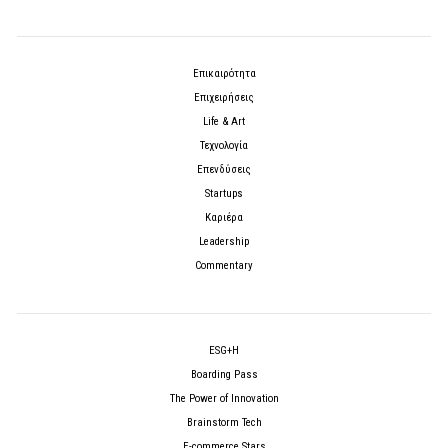
Επικαιρότητα
Επιχειρήσεις
Life & Art
Τεχνολογία
Επενδύσεις
Startups
Καριέρα
Leadership
Commentary
ESG+H
Boarding Pass
The Power of Innovation
Brainstorm Tech
E-commerce Stars