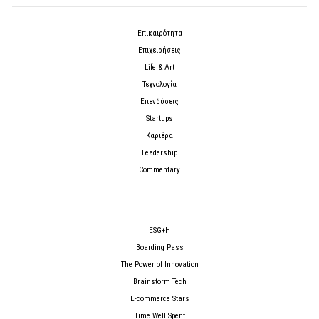
Επικαιρότητα
Επιχειρήσεις
Life & Art
Τεχνολογία
Επενδύσεις
Startups
Καριέρα
Leadership
Commentary
ESG+H
Boarding Pass
The Power of Innovation
Brainstorm Tech
E-commerce Stars
Time Well Spent