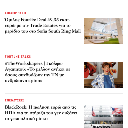
ΕΠΙΧΕΙΡΗΣΕΙΣ
Όμιλος Fourlis: Deal 49,35 εκατ.
ευρώ με την Trade Estates για το
μερίδιο του στο Sofia South Ring Mall
FORTUNE TALKS
#TheWorkshapers | Γκόλφω
Αγαπητού: «Το μέλλον ανήκει σε
όσους συνδυάζουν την ΤΝ με
ανθρώπινη κρίση»
ΕΠΕΝΔΥΣΕΙΣ
BlackRock: Η πώληση ευρώ από τις
ΗΠΑ για τη στήριξη του γεν αυξάνει
το γεωπολιτικό ρίσκο