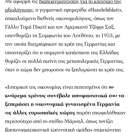
Με αφορμή τις
διαπραγματεύσεις για το κλείσιμο της
αξιολόγησης
, η γερμανική εφημερίδα «Handelsblatt»,
επικαλούμενη διεθνείς οικονομολόγους, όπως τον
Γάλλο Τομά Πικετί και τον Αμερικανό Τζέφρι Σαξ,
υπενθυμίζει τη Συμφωνία του Λονδίνου, το 1953, με
την οποία διαγράφηκαν τα χρέη της Γερμανίας και
υποστηρίζει ότι η σημερινή κατάσταση της Ελλάδας
θυμίζει σε πολλά εκείνη της μεταπολεμικής Γερμανίας,
όταν η χώρα δεν μπορούσε να ξεπληρώσει τα χρέη της.
«Ιστορικοί της οικονομίας είναι πεπεισμένοι ότι
το
κούρεμα χρέους συνέβαλε αποφασιστικά στο να
ξεπεράσει η οικονομικά γονατισμένη Γερμανία
τις άλλες ευρωπαϊκές χώρες
παρότι επωφελήθηκαν
περισσότερο από το σχέδιο Μάρσαλ, όπως τονίζει
βρετανοαμερικανική ερευνητική ομάδα» σημειώνεται