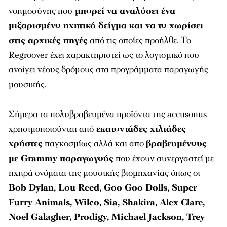
νοημοσύνης που
μπορεί να αναλύσει ένα
μιξαρισμένο ηχητικό δείγμα και να το χωρίσει
στις αρχικές πηγές
από τις οποίες προήλθε. Το
Regroover έχει χαρακτηριστεί ως το λογισμικό που
ανοίγει νέους δρόμους στα προγράμματα παραγωγής
μουσικής
.
Σήμερα τα πολυβραβευμένα προϊόντα της accusonus
χρησιμοποιούνται από
εκατοντάδες χιλιάδες
χρήστες
παγκοσμίως αλλά και απο
βραβευμένους
με Grammy παραγωγούς
που έχουν συνεργαστεί με
ηχηρά ονόματα της μουσικής βιομηχανίας όπως οι
Bob Dylan, Lou Reed, Goo Goo Dolls, Super
Furry Animals, Wilco, Sia, Shakira, Alex Clare,
Noel Galagher, Prodigy, Michael Jackson, Trey