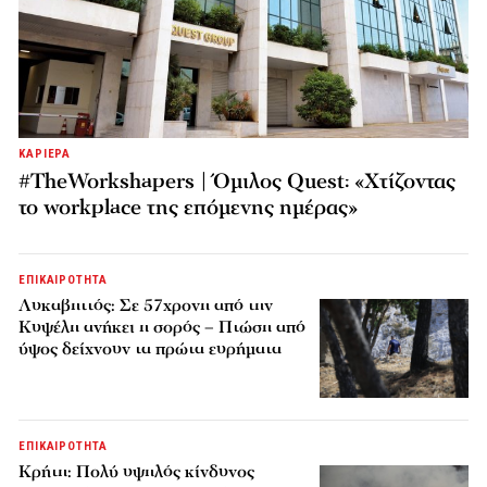
ΚΑΡΙΕΡΑ
#TheWorkshapers | Όμιλος Quest: «Χτίζοντας
το workplace της επόμενης ημέρας»
ΕΠΙΚΑΙΡΟΤΗΤΑ
Λυκαβηττός: Σε 57χρονη από την
Κυψέλη ανήκει η σορός – Πτώση από
ύψος δείχνουν τα πρώτα ευρήματα
ΕΠΙΚΑΙΡΟΤΗΤΑ
Κρήτη: Πολύ υψηλός κίνδυνος