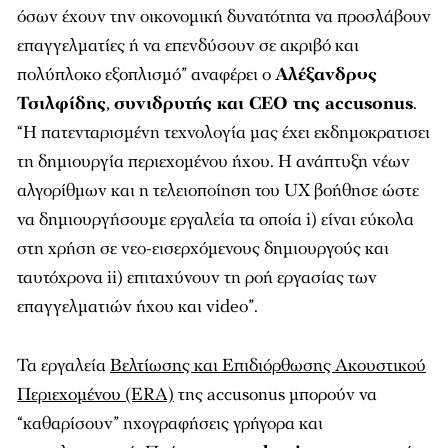
όσων έχουν την οικονομική δυνατότητα να προσλάβουν
επαγγελματίες ή να επενδύσουν σε ακριβό και
πολύπλοκο εξοπλισμό” αναφέρει ο
Αλέξανδρος
Τσιλφίδης
,
συνιδρυτής και CEO της accusonus
.
“H πατενταρισμένη τεχνολογία μας έχει εκδημοκρατισει
τη δημιουργία περιεχομένου ήχου. Η ανάπτυξη νέων
αλγορίθμων και η τελειοποίηση του UX βοήθησε ώστε
να δημιουργήσουμε εργαλεία τα οποία i) είναι εύκολα
στη χρήση σε νεο-εισερχόμενους δημιουργούς και
ταυτόχρονα ii) επιταχύνουν τη ροή εργασίας των
επαγγελματιών ήχου και video”.
Τα εργαλεία
Βελτίωσης και Επιδιόρθωσης Ακουστικού
Περιεχομένου (ERA)
της accusonus μπορούν να
“καθαρίσουν” ηχογραφήσεις γρήγορα και