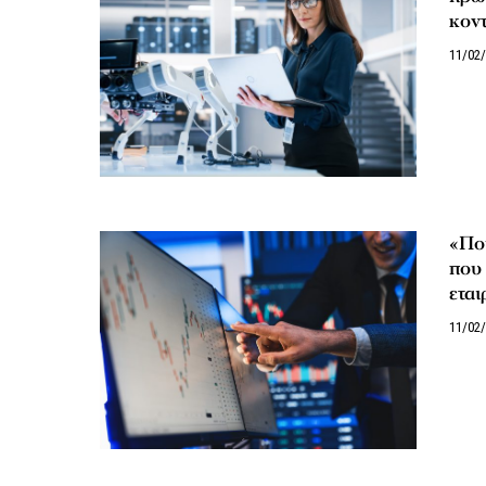
κοντ
11/02
«Που
που 
εται
11/02