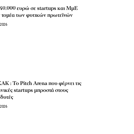
40.000 ευρώ σε startups και ΜμΕ
ν τομέα των φυτικών πρωτεϊνών
/2026
Κ : Το Pitch Arena που φέρνει τις
νικές startups μπροστά στους
νδυτές
/2026