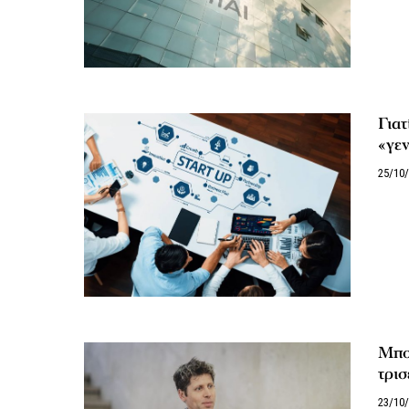
Γιατ
«γεν
25/10
Μπορ
τρισ
23/10