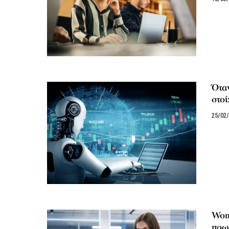
Όταν
στοί
25/02
Wome
πρωτ