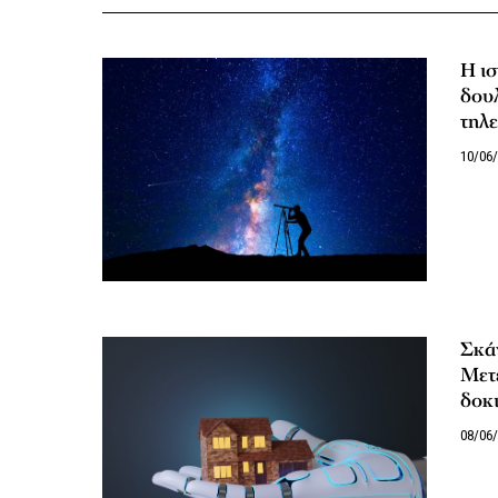
Η ισ
δουλ
τηλ
10/06
Σκάν
Μετέ
δοκ
08/06