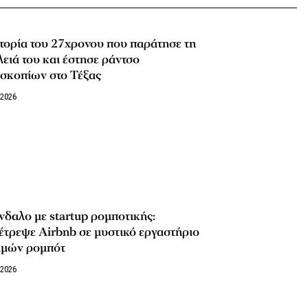
τορία του 27χρονου που παράτησε τη
ειά του και έστησε ράντσο
εσκοπίων στο Τέξας
/2026
δαλο με startup ρομποτικής:
τρεψε Airbnb σε μυστικό εργαστήριο
ιμών ρομπότ
/2026