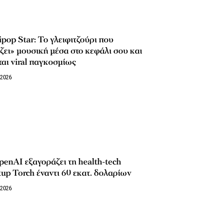
ipop Star: Το γλειφιτζούρι που
ζει» μουσική μέσα στο κεφάλι σου και
ται viral παγκοσμίως
/2026
enAI εξαγοράζει τη health-tech
tup Torch έναντι 60 εκατ. δολαρίων
/2026