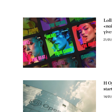
Loll
«παί
γίνε
21/01
Η Op
star
14/01