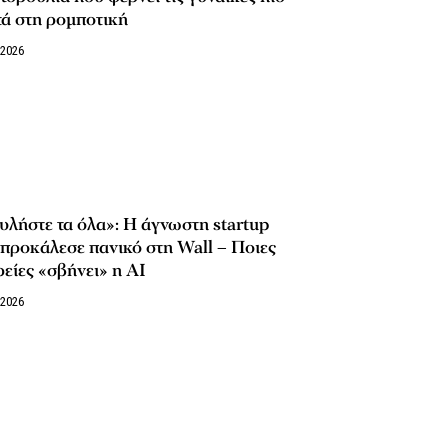
ά στη ρομποτική
/2026
λήστε τα όλα»: Η άγνωστη startup
προκάλεσε πανικό στη Wall – Ποιες
ρείες «σβήνει» η AI
/2026