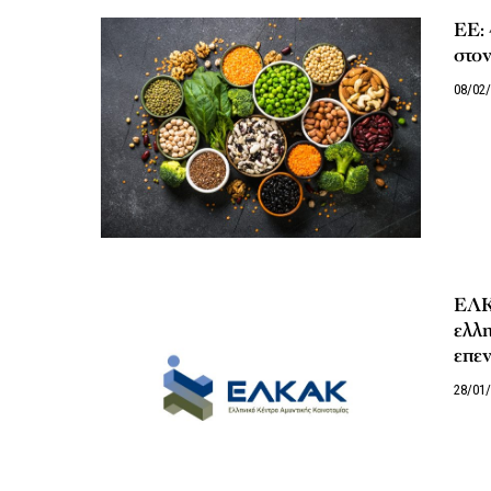
EE: 
στο
08/02
ΕΛΚΑ
ελλη
επε
28/01