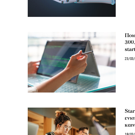
Ποιο
300.
star
23/03
Star
ενισ
και
18/03