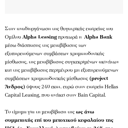
Στην αναδιοργάνωση της θυγατρικής εταιρείας του
Ομίλου
Alpha Leasing
προχωρά η
Alpha Bank
μέσω διάσπασης της μεταβίβασης των
εξυπηρετούμενων συμβάσεων χρηματοδοτικής
μίσθωσης, της μεταβίβασης συγκεκριμένων ακινήτων
και της μεταβίβασης περιμέτρου μη εξυπηρετούμενων
συμβάσεων χρηματοδοτικής μίσθωσης
(project
Άνδρος)
ύψους 240 εκατ. ευρώ στην εταιρεία Hellas
Capital Leasing, που ανήκει στην Bain Capital.
Το τίμημα για τη μεταβίβαση της
ως άνω
συμμετοχής επί του μετοχικού κεφαλαίου της