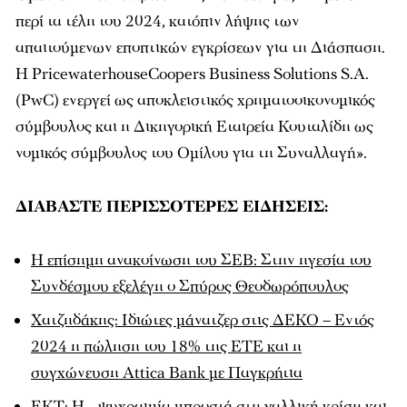
περί τα τέλη του 2024, κατόπιν λήψης των
απαιτούμενων εποπτικών εγκρίσεων για τη Διάσπαση.
Η PricewaterhouseCoopers Business Solutions S.A.
(PwC) ενεργεί ως αποκλειστικός χρηματοοικονομικός
σύμβουλος και η Δικηγορική Εταιρεία Κουταλίδη ως
νομικός σύμβουλος του Ομίλου για τη Συναλλαγή».
ΔΙΑΒΑΣΤΕ ΠΕΡΙΣΣΟΤΕΡΕΣ ΕΙΔΗΣΕΙΣ:
Η επίσημη ανακοίνωση του ΣΕΒ: Στην ηγεσία του
Συνδέσμου εξελέγη ο Σπύρος Θεοδωρόπουλος
Χατζηδάκης: Ιδιώτες μάνατζερ στις ΔΕΚΟ – Εντός
2024 η πώληση του 18% της ΕΤΕ και η
συγχώνευση Attica Bank με Παγκρήτια
ΕΚΤ: Η… ψυχραιμία μπροστά στη γαλλική κρίση και