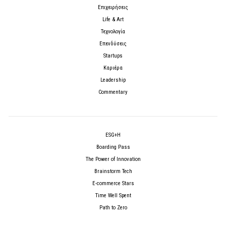
Επιχειρήσεις
Life & Art
Τεχνολογία
Επενδύσεις
Startups
Καριέρα
Leadership
Commentary
ESG+H
Boarding Pass
The Power of Innovation
Brainstorm Tech
E-commerce Stars
Time Well Spent
Path to Zero