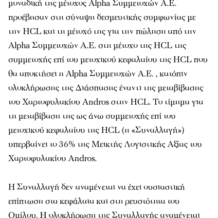
μοναδική της μέτοχος Alpha Συμμετοχών Α.Ε.
προέβησαν στη σύναψη δεσμευτικής συμφωνίας με
την HCL και τη μέτοχό της για την πώληση από την
Alpha Συμμετοχών Α.Ε. στη μέτοχο της HCL της
συμμετοχής επί του μετοχικού κεφαλαίου της HCL που
θα αποκτήσει η Alpha Συμμετοχών Α.Ε. , κατόπιν
ολοκλήρωσης της Διάσπασης έναντι της μεταβίβασης
του Χαρτοφυλακίου Andros στην HCL. Το τίμημα για
τη μεταβίβαση της ως άνω συμμετοχής επί του
μετοχικού κεφαλαίου της HCL (η «Συναλλαγή»)
υπερβαίνει το 36% της Μεικτής Λογιστικής Αξίας του
Χαρτοφυλακίου Andros.
Η Συναλλαγή δεν αναμένεται να έχει ουσιαστική
επίπτωση στα κεφάλαια και στη ρευστότητα του
Ομίλου. Η ολοκλήρωση της Συναλλαγής αναμένεται