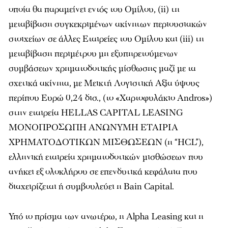
οποία θα παραμείνει εντός του Ομίλου, (ii) τη
μεταβίβαση συγκεκριμένων ακίνητων περιουσιακών
στοιχείων σε άλλες Εταιρείες του Ομίλου και (iii) τη
μεταβίβαση περιμέτρου μη εξυπηρετούμενων
συμβάσεων χρηματοδοτικής μίσθωσης μαζί με τα
σχετικά ακίνητα, με Μεικτή Λογιστική Αξία ύψους
περίπου Ευρώ 0,24 δισ., (το «Χαρτοφυλάκιο Andros»)
στην εταιρεία HELLAS CAPITAL LEASING
ΜΟΝΟΠΡΟΣΩΠΗ ΑΝΩΝΥΜH ΕΤΑΙΡΙΑ
ΧΡΗΜΑΤΟΔΟΤΙΚΩΝ ΜΙΣΘΩΣΕΩΝ (η “HCL”),
ελληνική εταιρεία χρηματοδοτικών μισθώσεων που
ανήκει εξ ολοκλήρου σε επενδυτικά κεφάλαια που
διαχειρίζεται ή συμβουλεύει η Bain Capital.
Υπό το πρίσμα των ανωτέρω, η Alpha Leasing και η