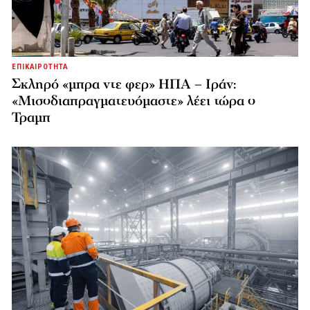
ΕΠΙΚΑΙΡΟΤΗΤΑ
Σκληρό «μπρα ντε φερ» ΗΠΑ – Ιράν:
«Μισοδιαπραγματευόμαστε» λέει τώρα ο
Τραμπ