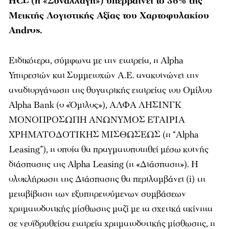
HCL (η «Συναλλαγή») υπερβαίνει το 36% της
Μεικτής Λογιστικής Αξίας του Χαρτοφυλακίου
Andros.
Ειδικότερα, σύμφωνα με την εταιρεία, η Alpha
Υπηρεσιών και Συμμετοχών Α.Ε. ανακοινώνει την
αναδιοργάνωση της θυγατρικής εταιρείας του Ομίλου
Alpha Bank (ο «Όμιλος»), ΑΛΦΑ ΛΗΣΙΝΓΚ
ΜΟΝΟΠΡΟΣΩΠΗ ΑΝΩΝΥΜΟΣ ΕΤΑΙΡΙΑ
ΧΡΗΜΑΤΟΔΟΤΙΚΗΣ ΜΙΣΘΩΣΕΩΣ (η “Alpha
Leasing”), η οποία θα πραγματοποιηθεί μέσω κοινής
διάσπασης της Alpha Leasing (η «Διάσπαση»). Η
ολοκλήρωση της Διάσπασης θα περιλαμβάνει (i) τη
μεταβίβαση των εξυπηρετούμενων συμβάσεων
χρηματοδοτικής μίσθωσης μαζί με τα σχετικά ακίνητα
σε νεοϊδρυθείσα εταιρεία χρηματοδοτικής μίσθωσης, η