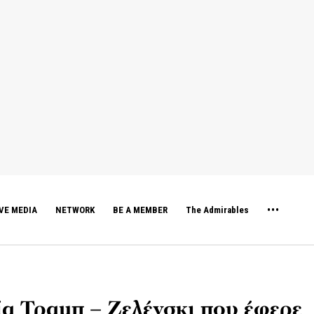
VE MEDIA
NETWORK
BE A MEMBER
The Admirables
α Τραμπ – Ζελένσκι που έφερε