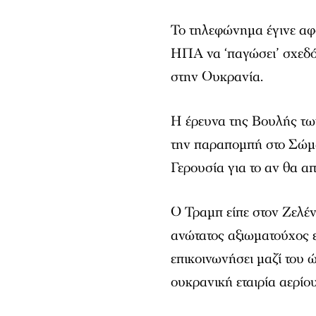
Το τηλεφώνημα έγινε αφ
ΗΠΑ να ‘παγώσει’ σχεδό
στην Ουκρανία.
Η έρευνα της Βουλής τω
την παραπομπή στο Σώμα
Γερουσία για το αν θα α
Ο Τραμπ είπε στον Ζελέ
ανώτατος αξιωματούχος 
επικοινωνήσει μαζί του ώ
ουκρανική εταιρία αερίου