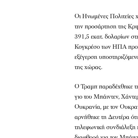
Οι Ηνωμένες Πολιτείες 
την προσάρτηση της Κρι
391,5 εκατ. δολαρίων σ
Κογκρέσο των ΗΠΑ προκε
εξέγερση υποστηριζόμεν
της χώρας.
Ο Τραμπ παραδέχθηκε τη
γιο του Μπάιντεν, Χάντερ
Ουκρανία, με τον Ουκρα
αρνήθηκε τη Δευτέρα ότι
τηλεφωνική συνδιάλεξη π
διαφθορά για τον Μπάιντ