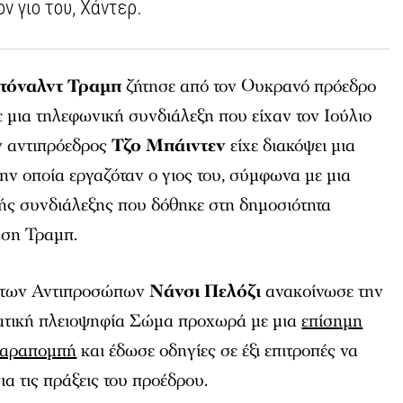
ον γιο του, Χάντερ.
τόναλντ Τραμπ
ζήτησε από τον Ουκρανό πρόεδρο
 μια τηλεφωνική συνδιάλεξη που είχαν τον Ιούλιο
ν αντιπρόεδρος
Τζο Μπάιντεν
είχε διακόψει μια
την οποία εργαζόταν ο γιος του, σύμφωνα με μια
ής συνδιάλεξης που δόθηκε στη δημοσιότητα
ηση Τραμπ.
 των Αντιπροσώπων
Νάνσι Πελόζι
ανακοίνωσε την
ρατική πλειοψηφία Σώμα προχωρά με μια
επίσημη
 παραπομπή
και έδωσε οδηγίες σε έξι επιτροπές να
ια τις πράξεις του προέδρου.