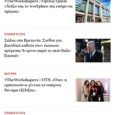
#TheWorkshapers | Όμιλος Quest:
«Χτίζοντας το workplace της επόμενης
ημέρας»
ΕΠΙΚΑΙΡΟΤΗΤΑ
Σάλος στη Βρετανία: Σχέδια για
βασιλική κηδεία στον έκπτωτο
πρίγκιπα Άντριου παρά το σκάνδαλο
Έπσταϊν
ΚΑΡΙΕΡΑ
#TheWorkshapers | OTS: «Όταν η
εμπιστοσύνη γίνεται κινητήριος
δύναμη εξέλιξης»
ΕΠΙΚΑΙΡΟΤΗΤΑ