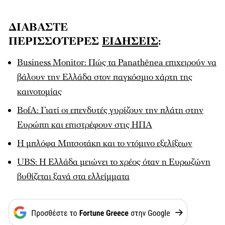
ΔΙΑΒΑΣΤΕ
ΠΕΡΙΣΣΟΤΕΡΕΣ
ΕΙΔΗΣΕΙΣ
:
Business Monitor: Πώς τα Panathēnea επιχειρούν να
βάλουν την Ελλάδα στον παγκόσμιο χάρτη της
καινοτομίας
BofA: Γιατί οι επενδυτές γυρίζουν την πλάτη στην
Ευρώπη και επιστρέφουν στις ΗΠΑ
Η μπλόφα Μητσοτάκη και το ντόμινο εξελίξεων
UBS: Η Ελλάδα μειώνει το χρέος όταν η Ευρωζώνη
βυθίζεται ξανά στα ελλείμματα