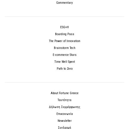
Commentary
ESG+H
Boarding Pass
The Power of Innovation
Brainstorm Tech
E-commerce Stars
Time Well Spent
Path to Zero
About Fortune Greece
Ταυτότητα
Δήλωση Συμμόρφωσης
Επικοινωνία
Newsletter
Συνδρομή