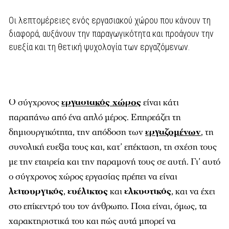
Οι λεπτομέρειες ενός εργασιακού χώρου που κάνουν τη
διαφορά, αυξάνουν την παραγωγικότητα και προάγουν την
ευεξία και τη θετική ψυχολογία των εργαζόμενων.
Ο σύγχρονος
εργασιακός χώρος
είναι κάτι
παραπάνω από ένα απλό µέρος. Επηρεάζει τη
δηµιουργικότητα, την απόδοση των
εργαζοµένων
, τη
συνολική ευεξία τους και, κατ’ επέκταση, τη σχέση τους
µε την εταιρεία και την παραµονή τους σε αυτή. Γι’ αυτό
ο σύγχρονος χώρος εργασίας πρέπει να είναι
λειτουργικός
,
ευέλικτος
και
ελκυστικός
, και να έχει
στο επίκεντρό του τον άνθρωπο. Ποια είναι, όµως, τα
χαρακτηριστικά του και πώς αυτά µπορεί να