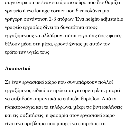
συγκέντρωση σε έναν ευχάριστο χώρο που δεν θυµίζει
γραφείο ή ένα lounge corner που διευκολύνει µια
γρήγορη συνάντηση 2-3 ατόµων. Ένα height-adjustable
γραφείο εργασίας δίνει τη δυνατότητα στους
εργαζόµενους να αλλάξουν στάση εργασίας όσες φορές
θέλουν µέσα στη µέρα, φροντίζοντας µε αυτόν τον
τρόπο την υγεία τους.
Ακουστική
Σε έναν εργασιακό χώρο που συνυπάρχουν πολλοί
εργαζόµενοι, ειδικά αν πρόκειται για open plan, µπορεί
να αυξηθούν σηµαντικά τα επίπεδα θορύβου. Από τα
πληκτρολόγια και τα τηλέφωνα, µέχρι τις βιντεοκλήσεις
και τις συζητήσεις, η φασαρία στον εργασιακό χώρο
είναι ένα πρόβληµα που µπορεί να επηρεάσει τη