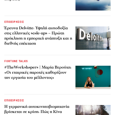
ΕΠΙΧΕΙΡΗΣΕΙΣ
Έρευνα Deloitte: Υψηλή αισιοδοξία
στις ελληνικές scale-ups – Πρώτη
πρόκληση η εμπορική ανάπτυξη και η
διεθνής επέκταση
FORTUNE TALKS
#TheWorkshapers | Μαρία Βερούχη:
«Οι εταιρικές παροχές καθορίζουν
την εργασία του μέλλοντος»
ΕΠΙΧΕΙΡΗΣΕΙΣ
Η γερμανική αυτοκινητοβιομηχανία
βρίσκεται σε κρίση: Πώς η Κίνα