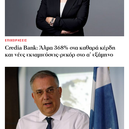
ΕΠΙΧΕΙΡΗΣΕΙΣ
Credia Bank: Άλμα 368% στα καθαρά κέρδη
και νέες εκταμιεύσεις-ρεκόρ στο α’ εξάμηνο