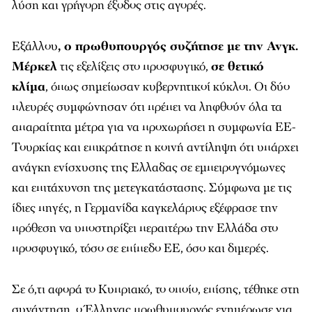
λύση και γρήγορη έξοδος στις αγορές.
Εξάλλου
, ο πρωθυπουργός συζήτησε με την Ανγκ.
Μέρκελ
τις εξελίξεις στο προσφυγικό,
σε θετικό
κλίμα
, όπως σημείωσαν κυβερνητικοί κύκλοι. Οι δύο
πλευρές συμφώνησαν ότι πρέπει να ληφθούν όλα τα
απαραίτητα μέτρα για να προχωρήσει η συμφωνία ΕΕ-
Τουρκίας και επικράτησε η κοινή αντίληψη ότι υπάρχει
ανάγκη ενίσχυσης της Ελλαδας σε εμπειρογνόμωνες
και επιτάχυνση της μετεγκατάστασης. Σύμφωνα με τις
ίδιες πηγές, η Γερμανίδα καγκελάριος εξέφρασε την
πρόθεση να υποστηρίξει περαιτέρω την Ελλάδα στο
προσφυγικό, τόσο σε επίπεδο ΕΕ, όσο και διμερές.
Σε ό,τι αφορά το Κυπριακό, το οποίο, επίσης, τέθηκε στη
συνάντηση, ο Έλληνας πρωθυπουργός ενημέρωσε για