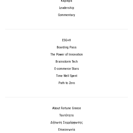
Καριέρα
Leadership
Commentary
ESG+H
Boarding Pass
The Power of Innovation
Brainstorm Tech
E-commerce Stars
Time Well Spent
Path to Zero
About Fortune Greece
Ταυτότητα
Δήλωση Συμμόρφωσης
Επικοινωνία