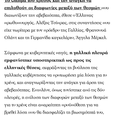
Το ζήτημα του χρέους και την ανάγκη να
επιλυθούν οι διαφωνίες μεταξύ των θεσμών
που
διαιωνίζουν την αβεβαιότητα, έθεσε ο Έλληνας
πρωθυπουργός, Αλέξης Τσίπρας, στις συναντήσεις που
είχε νωρίτερα με τον πρόεδρο της Γαλλίας, Φρανσουά
Ολάντ και τη Γερμανίδα καγκελάριο, Άγγελα Μέρκελ.
Σύμφωνα με κυβερνητικές πηγές,
η γαλλική πλευρά
εμφανίστηκε υποστηρικτική ως προς τις
ελληνικές θέσεις
, εκφράζοντας τη βούληση της
γαλλικής κυβέρνησης να προχωρήσει μία λύση για το
χρέος, και αναγνωρίζοντας την ανάγκη για άρση της
αβεβαιότητας. Επιπλέον, όπως τονίστηκε από τις δύο
πλευρές, η επίλυση των διαφορών μεταξύ των θεσμών
για το χρέος είναι απαραίτητη προϋπόθεση για να
βρεθεί λύση που θα διασφαλίζει τη βιωσιμότητά του,