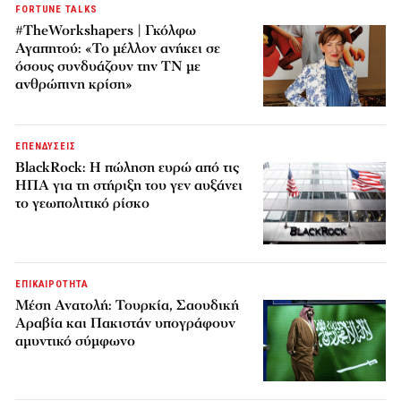
FORTUNE TALKS
#TheWorkshapers | Γκόλφω
Αγαπητού: «Το μέλλον ανήκει σε
όσους συνδυάζουν την ΤΝ με
ανθρώπινη κρίση»
ΕΠΕΝΔΥΣΕΙΣ
BlackRock: Η πώληση ευρώ από τις
ΗΠΑ για τη στήριξη του γεν αυξάνει
το γεωπολιτικό ρίσκο
ΕΠΙΚΑΙΡΟΤΗΤΑ
Μέση Ανατολή: Τουρκία, Σαουδική
Αραβία και Πακιστάν υπογράφουν
αμυντικό σύμφωνο