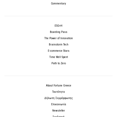
Commentary
ESG+H
Boarding Pass
The Power of Innovation
Brainstorm Tech
E-commerce Stars
Time Well Spent
Path to Zero
About Fortune Greece
Ταυτότητα
Δήλωση Συμμόρφωσης
Επικοινωνία
Newsletter
Συνδρομή