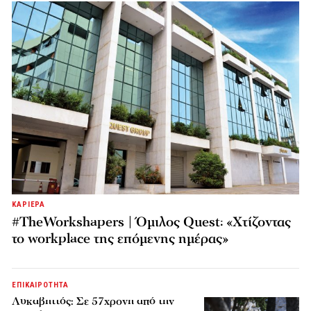
ΚΑΡΙΕΡΑ
#TheWorkshapers | Όμιλος Quest: «Χτίζοντας
το workplace της επόμενης ημέρας»
ΕΠΙΚΑΙΡΟΤΗΤΑ
Λυκαβηττός: Σε 57χρονη από την