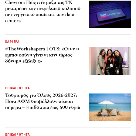
Chevron: Πώς η έκρηξη της ΤΝ
μετατρέπει τον πετρελαϊκό κολοσσό
σε ενεργειακό «παίκτη» των data
centers
ΚΑΡΙΕΡΑ
#TheWorkshapers | OTS: «Όταν η
εμπιστοσύνη γίνεται κινητήριος
δύναμη εξέλιξης»
ΕΠΙΚΑΙΡΟΤΗΤΑ
Τουρισμός για Όλους 2026-2027:
Ποια ΑΦΜ υποβάλλουν αίτηση
σήμερα – Επιδότηση έως 600 ευρώ
ΕΠΙΚΑΙΡΟΤΗΤΑ