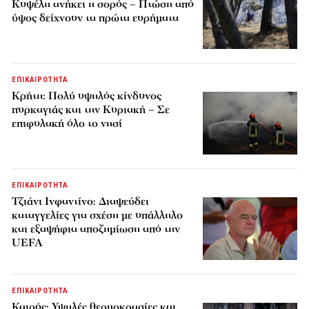
Κυψέλη ανήκει η σορός – Πτώση από
ύψος δείχνουν τα πρώτα ευρήματα
ΕΠΙΚΑΙΡΟΤΗΤΑ
Κρήτη: Πολύ υψηλός κίνδυνος
πυρκαγιάς και την Κυριακή – Σε
επιφυλακή όλο το νησί
ΕΠΙΚΑΙΡΟΤΗΤΑ
Τζιάνι Ινφαντίνο: Διαψεύδει
καταγγελίες για σχέση με υπάλληλο
και εξαψήφια αποζημίωση από την
UEFA
ΕΠΙΚΑΙΡΟΤΗΤΑ
Καιρός: Υψηλές θερμοκρασίες και