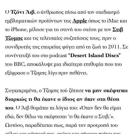
Ο
Τζόνι Άιβ
, ο άνθρωπος πίσω από τον σχεδιασμό
εμβληματικών προϊόντων της
Apple
όπως το iMac και
το iPhone, μίλησε για τη στενή του σχέση με τον
Στιβ
Τζομπς
και τις τελευταίες συζητήσεις τους, πριν ο
συνιδρυτής της εταιρείας φύγει από τη ζωή το 2011. Σε
συνέντευξή του στο podcast
“Desert Island Discs”
του BBC, αποκάλυψε μια ιδιαίτερη επιθυμία που του
εξέφρασε ο Τζομπς λίγο πριν πεθάνει.
Συγκεκριμένα, ο Τζομπς τού ζήτησε
να μην σκέφτεται
διαρκώς τι θα έκανε ο ίδιος αν ήταν στη θέση
του
. Ο Άιβ θυμάται τα λόγια του:
«Όταν δεν θα είμαι
εδώ, δεν θέλω να σκέφτεσαι ‘τι θα έκανε ο Στιβ;’»
.
Ωστόσο, παραδέχεται πως, παρά την προτροπή του
φίλου και μέντορά του, ακόμα και σήμερα πιάνει τον