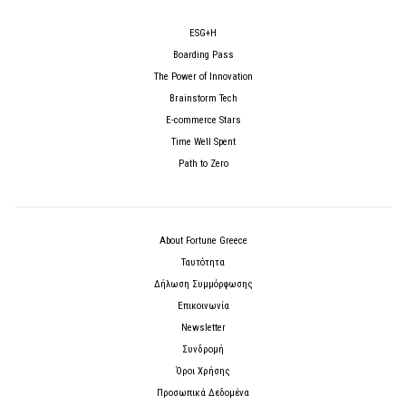
ESG+H
Boarding Pass
The Power of Innovation
Brainstorm Tech
E-commerce Stars
Time Well Spent
Path to Zero
About Fortune Greece
Ταυτότητα
Δήλωση Συμμόρφωσης
Επικοινωνία
Newsletter
Συνδρομή
Όροι Χρήσης
Προσωπικά Δεδομένα