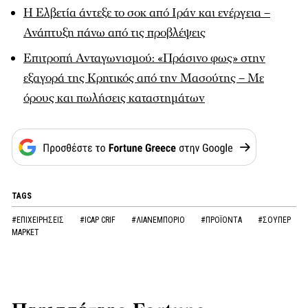
Η Ελβετία άντεξε το σοκ από Ιράν και ενέργεια –
Ανάπτυξη πάνω από τις προβλέψεις
Επιτροπή Ανταγωνισμού: «Πράσινο φως» στην
εξαγορά της Κρητικός από την Μασούτης – Με
όρους και πωλήσεις καταστημάτων
TAGS
#ΕΠΙΧΕΙΡΗΣΕΙΣ
#ICAP CRIF
#ΛΙΑΝΕΜΠΟΡΙΟ
#ΠΡΟΪΟΝΤΑ
#ΣΟΥΠΕΡ
ΜΑΡΚΕΤ