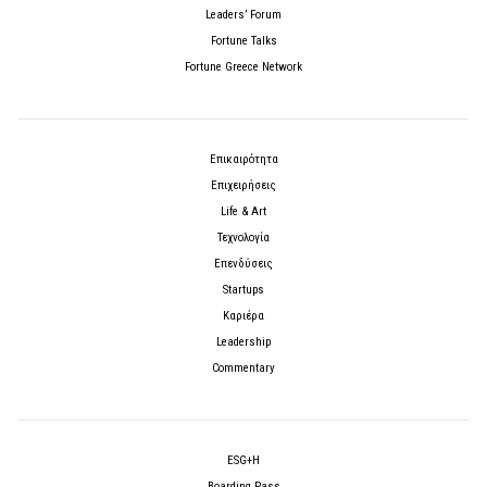
Leaders’ Forum
Fortune Talks
Fortune Greece Network
Επικαιρότητα
Επιχειρήσεις
Life & Art
Τεχνολογία
Επενδύσεις
Startups
Καριέρα
Leadership
Commentary
ESG+H
Boarding Pass