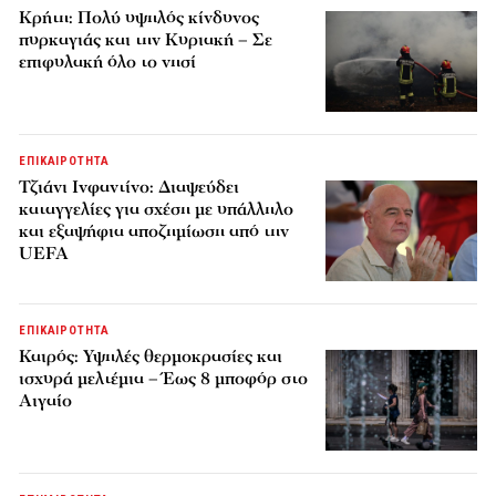
Κρήτη: Πολύ υψηλός κίνδυνος
πυρκαγιάς και την Κυριακή – Σε
επιφυλακή όλο το νησί
ΕΠΙΚΑΙΡΟΤΗΤΑ
Τζιάνι Ινφαντίνο: Διαψεύδει
καταγγελίες για σχέση με υπάλληλο
και εξαψήφια αποζημίωση από την
UEFA
ΕΠΙΚΑΙΡΟΤΗΤΑ
Καιρός: Υψηλές θερμοκρασίες και
ισχυρά μελτέμια – Έως 8 μποφόρ στο
Αιγαίο