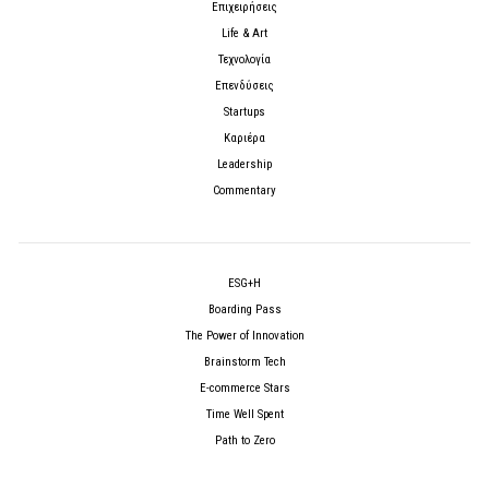
Επιχειρήσεις
Life & Art
Τεχνολογία
Επενδύσεις
Startups
Καριέρα
Leadership
Commentary
ESG+H
Boarding Pass
The Power of Innovation
Brainstorm Tech
E-commerce Stars
Time Well Spent
Path to Zero