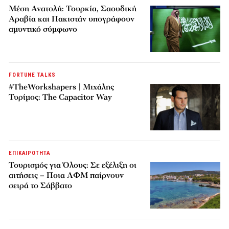
Μέση Ανατολή: Τουρκία, Σαουδική
Αραβία και Πακιστάν υπογράφουν
αμυντικό σύμφωνο
FORTUNE TALKS
#TheWorkshapers | Μιχάλης
Τυρίμος: The Capacitor Way
ΕΠΙΚΑΙΡΟΤΗΤΑ
Τουρισμός για Όλους: Σε εξέλιξη οι
αιτήσεις – Ποια ΑΦΜ παίρνουν
σειρά το Σάββατο