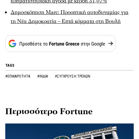
χρηματιστηριακή αγορά με κέρδη 31,07%
Δημοσκόπηση Marc: Προοπτική αυτοδυναμίας για
τη Νέα Δημοκρατία – Επτά κόμματα στη Βουλή
TAGS
#ΕΠΙΚΑΙΡΟΤΗΤΑ
#ΙΝΔΙΑ
#ΣΥΓΚΡΟΥΣΗ ΤΡΕΝΩΝ
Περισσότερο Fortune