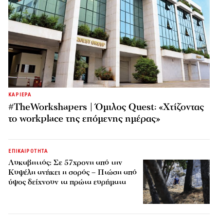
ΚΑΡΙΕΡΑ
#TheWorkshapers | Όμιλος Quest: «Χτίζοντας
το workplace της επόμενης ημέρας»
ΕΠΙΚΑΙΡΟΤΗΤΑ
Λυκαβηττός: Σε 57χρονη από την
Κυψέλη ανήκει η σορός – Πτώση από
ύψος δείχνουν τα πρώτα ευρήματα