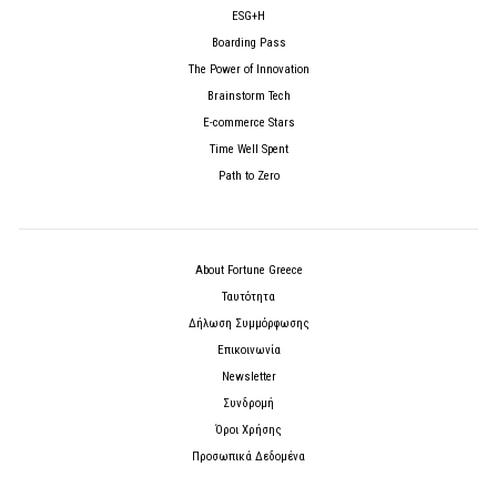
ESG+H
Boarding Pass
The Power of Innovation
Brainstorm Tech
E-commerce Stars
Time Well Spent
Path to Zero
About Fortune Greece
Ταυτότητα
Δήλωση Συμμόρφωσης
Επικοινωνία
Newsletter
Συνδρομή
Όροι Χρήσης
Προσωπικά Δεδομένα