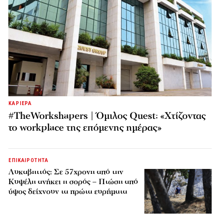
ΚΑΡΙΕΡΑ
#TheWorkshapers | Όμιλος Quest: «Χτίζοντας
το workplace της επόμενης ημέρας»
ΕΠΙΚΑΙΡΟΤΗΤΑ
Λυκαβηττός: Σε 57χρονη από την
Κυψέλη ανήκει η σορός – Πτώση από
ύψος δείχνουν τα πρώτα ευρήματα