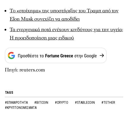
Το «στοίχημα» της υποστήριξης του Τραμπ από τον
Elon Musk συνεχίζει να αποδίδει
Τα ενεργειακά ποτά ενέχουν κινδύνους για την υγεία;
Η προειδοποίηση μιας ειδικού
Πηγή: reuters.com
TAGS
#ΕΠΙΚΑΙΡΟΤΗΤΑ
#BITCOIN
#CRYPTO
#STABLECOIN
#TETHER
#ΚΡΥΠΤΟΝΟΜΙΣΜΑΤΑ