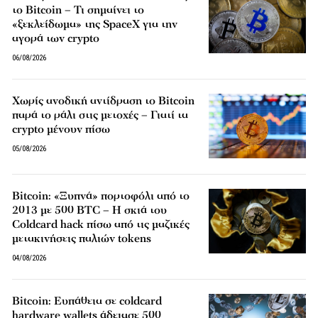
το Bitcoin – Τι σημαίνει το
«ξεκλείδωμα» της SpaceX για την
αγορά των crypto
06/08/2026
Χωρίς ανοδική αντίδραση το Bitcoin
παρά το ράλι στις μετοχές – Γιατί τα
crypto μένουν πίσω
05/08/2026
Bitcoin: «Ξυπνά» πορτοφόλι από το
2013 με 500 BTC – Η σκιά του
Coldcard hack πίσω από τις μαζικές
μετακινήσεις παλιών tokens
04/08/2026
Bitcoin: Ευπάθεια σε coldcard
hardware wallets άδειασε 500