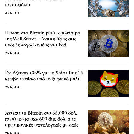
πορτοφόλια
31/07/2026
Πτώση στο Bitcoin μετά το κλείσιμο
της Wall Street – Αναταράξεις στις
αγορές λόγω Κορέας και Fed
28/07/2026
Εκτόξευση +36% για το Shiba Inu: Τι
κρύβεται πίσω από το ξαφνικό ράλι;
27/07/2026
Αντέχει το Bitcoin στα 65.000 δολ.
παρά το «κραχ» 800 δισ. δολ. στις
αμερικανικές τεχνολογικές μετοχές
24/07/2026