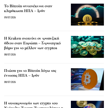
Το Bitcoin αντιστέκεται στην
κλιμάκωση ΗΠΑ – Ιράν
09/07/2026
Η Kraken στοχεύει σε τραπεζική
άδεια στην Ευρώπη – Στρατηγικό
βήμα για το μέλλον των cryptos
08/07/2026
Πτώση για το Bitcoin λόγω της
έντασης ΗΠΑ – Ιράν
08/07/2026
Η αυτοκρατορία των crypto του
Ντόναλντ Τραμπ: Τι αποκαλύπτει η