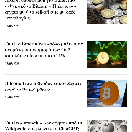
Ισχυρή υποχώρηση για Ether, πιο
ανθεκτικό το Bitcoin – Πιέσεις στα
crypto μετά το sell-off στις μετοχές
τεχνολογίας
17/07/2026
Γιατί το Ether κάνει «σόλο ράλι» στην
αγορά κρυπτονομισμάτων: Οι 2
καταλύτες πίσω από το +11%
16/07/2026
Bitcoin: Γιατί η άνοδος «σκοντάφτει»,
παρά τα θετικά μάκρο
16/07/2026
Γιατί η «απουσία» των cryptos από τη
Wikipedia «τυφλώνει» το ChatGPT;