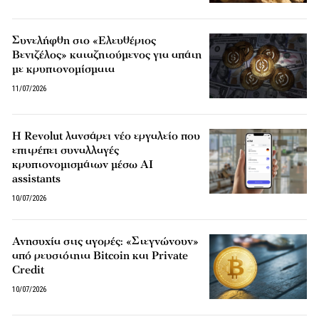
Συνελήφθη στο «Ελευθέριος
Βενιζέλος» καταζητούμενος για απάτη
με κρυπτονομίσματα
11/07/2026
Η Revolut λανσάρει νέο εργαλείο που
επιτρέπει συναλλαγές
κρυπτονομισμάτων μέσω AI
assistants
10/07/2026
Ανησυχία στις αγορές: «Στεγνώνουν»
από ρευστότητα Bitcoin και Private
Credit
10/07/2026