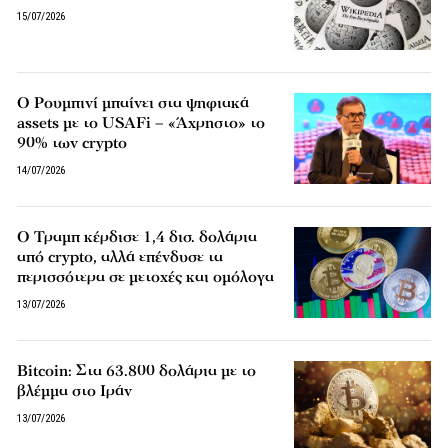
15/07/2026
Ο Ρουμπινί μπαίνει στα ψηφιακά
assets με το USAFi – «Άχρηστο» το
90% των crypto
14/07/2026
Ο Τραμπ κέρδισε 1,4 δισ. δολάρια
από crypto, αλλά επένδυσε τα
περισσότερα σε μετοχές και ομόλογα
13/07/2026
Bitcoin: Στα 63.800 δολάρια με το
βλέμμα στο Ιράν
13/07/2026