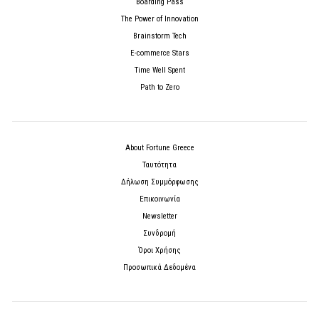
Boarding Pass
The Power of Innovation
Brainstorm Tech
E-commerce Stars
Time Well Spent
Path to Zero
About Fortune Greece
Ταυτότητα
Δήλωση Συμμόρφωσης
Επικοινωνία
Newsletter
Συνδρομή
Όροι Χρήσης
Προσωπικά Δεδομένα