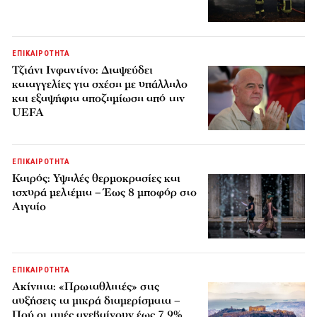
ΕΠΙΚΑΙΡΟΤΗΤΑ
Τζιάνι Ινφαντίνο: Διαψεύδει
καταγγελίες για σχέση με υπάλληλο
και εξαψήφια αποζημίωση από την
UEFA
ΕΠΙΚΑΙΡΟΤΗΤΑ
Καιρός: Υψηλές θερμοκρασίες και
ισχυρά μελτέμια – Έως 8 μποφόρ στο
Αιγαίο
ΕΠΙΚΑΙΡΟΤΗΤΑ
Ακίνητα: «Πρωταθλητές» στις
αυξήσεις τα μικρά διαμερίσματα –
Πού οι τιμές ανεβαίνουν έως 7,9%