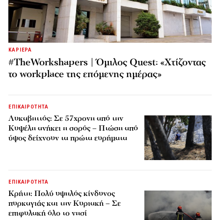
ΚΑΡΙΕΡΑ
#TheWorkshapers | Όμιλος Quest: «Χτίζοντας
το workplace της επόμενης ημέρας»
ΕΠΙΚΑΙΡΟΤΗΤΑ
Λυκαβηττός: Σε 57χρονη από την
Κυψέλη ανήκει η σορός – Πτώση από
ύψος δείχνουν τα πρώτα ευρήματα
ΕΠΙΚΑΙΡΟΤΗΤΑ
Κρήτη: Πολύ υψηλός κίνδυνος
πυρκαγιάς και την Κυριακή – Σε
επιφυλακή όλο το νησί