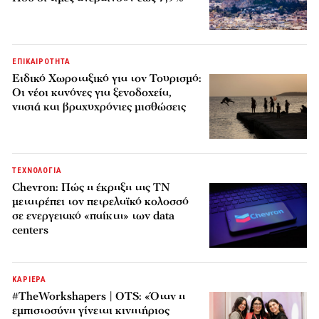
ΕΠΙΚΑΙΡΟΤΗΤΑ
Ειδικό Χωροταξικό για τον Τουρισμό:
Οι νέοι κανόνες για ξενοδοχεία,
νησιά και βραχυχρόνιες μισθώσεις
ΤΕΧΝΟΛΟΓΙΑ
Chevron: Πώς η έκρηξη της ΤΝ
μετατρέπει τον πετρελαϊκό κολοσσό
σε ενεργειακό «παίκτη» των data
centers
ΚΑΡΙΕΡΑ
#TheWorkshapers | OTS: «Όταν η
εμπιστοσύνη γίνεται κινητήριος