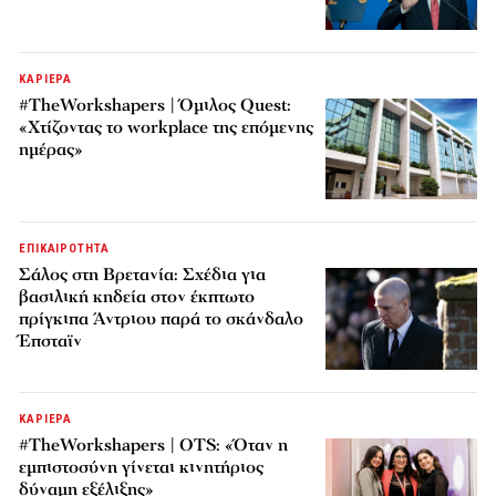
ΚΑΡΙΕΡΑ
#TheWorkshapers | Όμιλος Quest:
«Χτίζοντας το workplace της επόμενης
ημέρας»
ΕΠΙΚΑΙΡΟΤΗΤΑ
Σάλος στη Βρετανία: Σχέδια για
βασιλική κηδεία στον έκπτωτο
πρίγκιπα Άντριου παρά το σκάνδαλο
Έπσταϊν
ΚΑΡΙΕΡΑ
#TheWorkshapers | OTS: «Όταν η
εμπιστοσύνη γίνεται κινητήριος
δύναμη εξέλιξης»