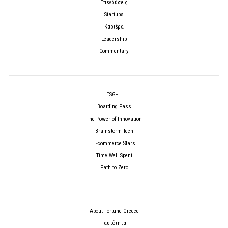
Επενδύσεις
Startups
Καριέρα
Leadership
Commentary
ESG+H
Boarding Pass
The Power of Innovation
Brainstorm Tech
E-commerce Stars
Time Well Spent
Path to Zero
About Fortune Greece
Ταυτότητα