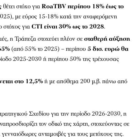
ς
θέτει στόχο για
RoaTBV περίπου 18% έως το
025), με εύρος 15-18% κατά την αναφερόμενη
ο στόχος για
CTI είναι 30% ως το 2028
.
μές, η Τράπεζα στοχεύει πλέον σε
σταθερή αύξηση
65%
(από 55% το 2025) – περίπου
5 δισ. ευρώ θα
ρίοδο 2025-2030 ή περίπου 50% της τρέχουσας
εται στο 12,5%
ή με απόθεμα 200 μ.β. πάνω από
ρατηγικού Σχεδίου για την περίοδο 2026-2030, η
απροσδιορίζει τον οδικό της χάρτη, στοχεύοντας σε
 γενναιόδωρες ανταμοιβές για τους μετόχους της.