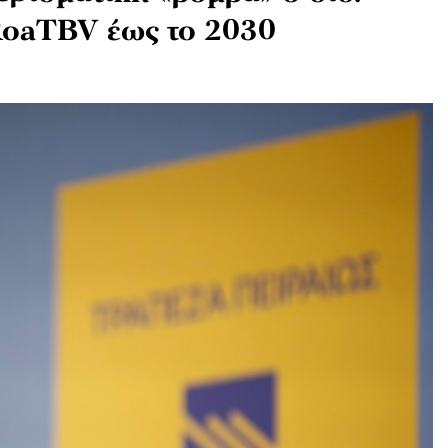
RoaTBV έως το 2030