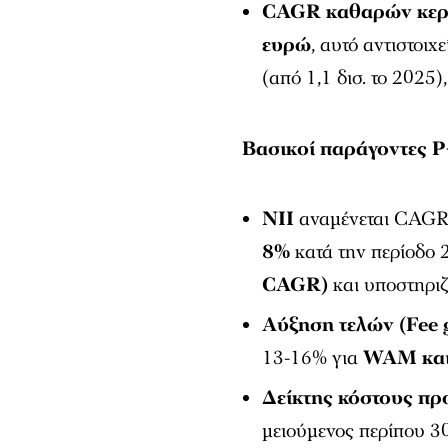
CAGR καθαρών κε
ευρώ
, αυτό αντιστοι
(από 1,1 δισ. το 202
Βασικοί παράγοντες 
NII
αναμένεται CAGR
8%
κατά την περίοδο
CAGR)
και υποστηριζ
Αύξηση τελών (Fee 
13-16% για
WAM και
Δείκτης κόστους πρ
μειούμενος περίπου 3