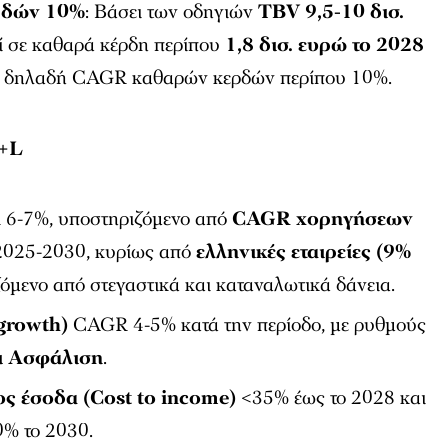
ρδών 10%
: Βάσει των οδηγιών
TBV 9,5-10 δισ.
χεί σε καθαρά κέρδη περίπου
1,8 δισ. ευρώ το 2028
5), δηλαδή CAGR καθαρών κερδών περίπου 10%.
P+L
 6-7%, υποστηριζόμενο από
CAGR χορηγήσεων
 2025-2030, κυρίως από
ελληνικές εταιρείες (9%
όμενο από στεγαστικά και καταναλωτικά δάνεια.
growth)
CAGR 4-5% κατά την περίοδο, με ρυθμούς
 Ασφάλιση
.
ος έσοδα (Cost to income)
<35% έως το 2028 και
0% το 2030.