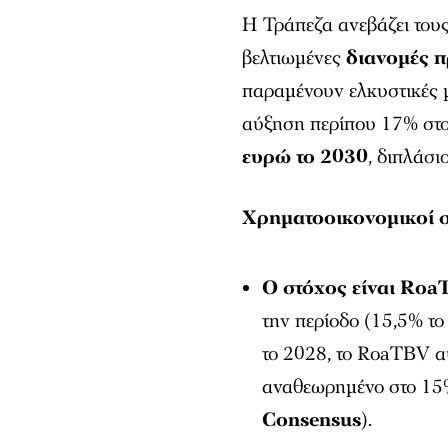
Η Τράπεζα ανεβάζει του
βελτιωμένες
διανομές π
παραμένουν ελκυστικές
αύξηση περίπου 17% στ
ευρώ το 2030
, διπλάσι
Χρηματοοικονομικοί σ
Ο στόχος είναι Roa
την περίοδο (15,5% το
το 2028, το RoaTBV α
αναθεωρημένο στο 15
Consensus
).