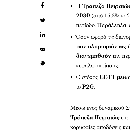
Η
Τράπεζα Πειραιώ
2030
(από 15,5% το 2
περίοδο. Παράλληλα, 
Όσον αφορά τις διανο
των πληρωμών ως 
διανεμηθούν
την πε
κεφαλαιοποίησης.
Ο στόχος
CET1 μειών
το
P2G
.
Μέσω ενός δυναμικού Στ
Τράπεζα Πειραιώς
επαν
κορυφαίες αποδόσεις και