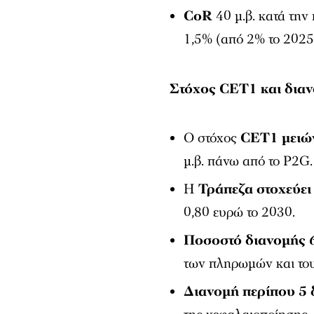
CoR
40 μ.β. κατά την
1,5% (από 2% το 2025
Στόχος CET1 και δια
Ο στόχος
CET1 μειών
μ.β. πάνω από το P2G.
Η
Τράπεζα στοχεύει
0,80 ευρώ το 2030.
Ποσοστό διανομής
των πληρωμών και του
Διανομή περίπου 5 