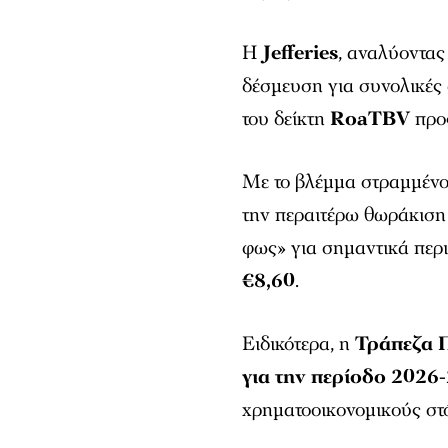
Η
Jefferies
, αναλύοντας
δέσμευση για συνολικές
του δείκτη
RoaTBV
προ
Με το βλέμμα στραμμένο
την περαιτέρω θωράκιση 
φως» για σημαντικά περι
€8,60
.
Ειδικότερα, η
Τράπεζα 
για την περίοδο 2026
χρηματοοικονομικούς στ