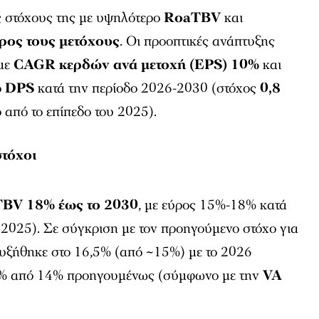
ς στόχους της με υψηλότερο
RoaTBV
και
ρος τους μετόχους
. Οι προοπτικές ανάπτυξης
 με
CAGR κερδών ανά μετοχή (EPS) 10%
και
ο
DPS
κατά την περίοδο 2026-2030 (στόχος
0,8
ο από το επίπεδο του 2025).
τόχοι
TBV 18% έως το 2030
, με εύρος 15%-18% κατά
 2025). Σε σύγκριση με τον προηγούμενο στόχο για
υξήθηκε στο 16,5% (από ~15%) με το 2026
% από 14% προηγουμένως (σύμφωνο με την
VA