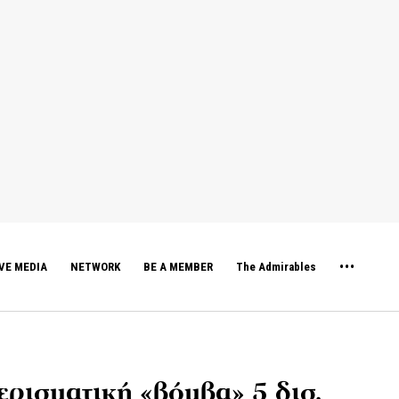
VE MEDIA
NETWORK
BE A MEMBER
The Admirables
Μερισματική «βόμβα» 5 δισ.