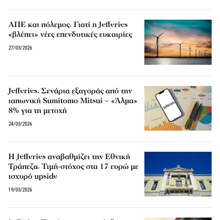
ΑΠΕ και πόλεμος: Γιατί η Jefferies
«βλέπει» νέες επενδυτικές ευκαιρίες
27/03/2026
Jefferies: Σενάρια εξαγοράς από την
ιαπωνική Sumitomo Mitsui – «Άλμα»
8% για τη μετοχή
24/03/2026
Η Jefferies αναβαθμίζει την Εθνική
Τράπεζα: Τιμή-στόχος στα 17 ευρώ με
ισχυρό upside
19/03/2026