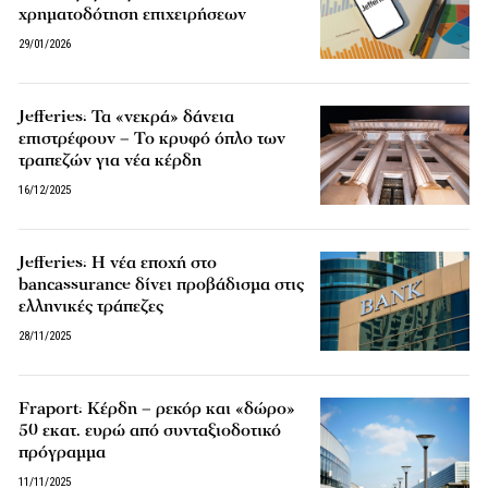
χρηματοδότηση επιχειρήσεων
29/01/2026
Jefferies: Τα «νεκρά» δάνεια
επιστρέφουν – Το κρυφό όπλο των
τραπεζών για νέα κέρδη
16/12/2025
Jefferies: Η νέα εποχή στο
bancassurance δίνει προβάδισμα στις
ελληνικές τράπεζες
28/11/2025
Fraport: Κέρδη – ρεκόρ και «δώρο»
50 εκατ. ευρώ από συνταξιοδοτικό
πρόγραμμα
11/11/2025