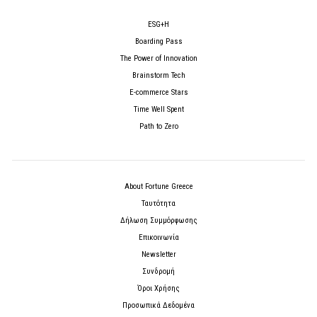
ESG+H
Boarding Pass
The Power of Innovation
Brainstorm Tech
E-commerce Stars
Time Well Spent
Path to Zero
About Fortune Greece
Ταυτότητα
Δήλωση Συμμόρφωσης
Επικοινωνία
Newsletter
Συνδρομή
Όροι Χρήσης
Προσωπικά Δεδομένα