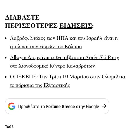
ΔΙΑΒΑΣΤΕ
ΠΕΡΙΣΣΟΤΕΡΕΣ
ΕΙΔΗΣΕΙΣ
:
Λαβρόφ: Στόχος των ΗΠΑ και του Ισραήλ είναι η
εμπλοκή των χωρών του Κόλπου
Allwyn: Διοργάνωσε ένα αξέχαστο Après Ski Party
στο Χιονοδρομικό Κέντρο Καλαβρύτων
ΟΠΕΚΕΠΕ: Την Τρίτη 10 Μαρτίου στην Ολομέλεια
το πόρισμα της Εξεταστικής
TAGS