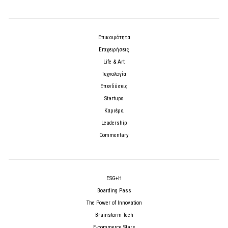
Επικαιρότητα
Επιχειρήσεις
Life & Art
Τεχνολογία
Επενδύσεις
Startups
Καριέρα
Leadership
Commentary
ESG+H
Boarding Pass
The Power of Innovation
Brainstorm Tech
E-commerce Stars