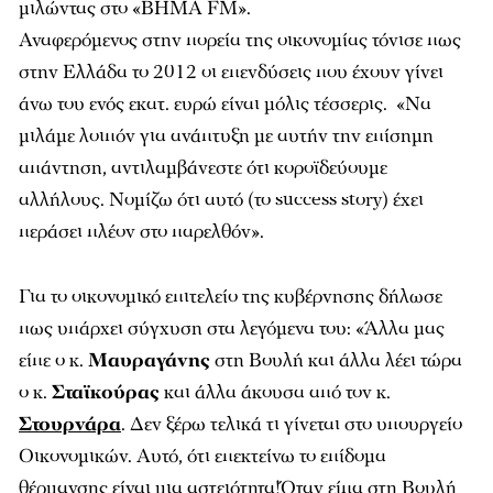
μιλώντας στο «BHMA FM».
Αναφερόμενος στην πορεία της οικονομίας τόνισε πως
στην Ελλάδα το 2012 οι επενδύσεις που έχουν γίνει
άνω του ενός εκατ. ευρώ είναι μόλις τέσσερις. «Να
μιλάμε λοιπόν για ανάπτυξη με αυτήν την επίσημη
απάντηση, αντιλαμβάνεστε ότι κοροϊδεύουμε
αλλήλους. Νομίζω ότι αυτό (το success story) έχει
περάσει πλέον στο παρελθόν».
Για το οικονομικό επιτελείο της κυβέρνησης δήλωσε
πως υπάρχει σύγχυση στα λεγόμενα του: «Άλλα μας
είπε ο κ.
Μαυραγάνης
στη Βουλή και άλλα λέει τώρα
ο κ.
Σταϊκούρας
και άλλα άκουσα από τον κ.
Στουρνάρα
. Δεν ξέρω τελικά τι γίνεται στο υπουργείο
Οικονομικών. Αυτό, ότι επεκτείνω το επίδομα
θέρμανσης είναι μια αστειότητα!Όταν είπα στη Βουλή