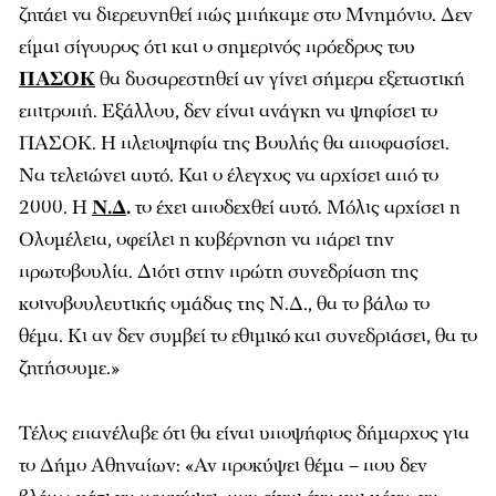
ζητάει να διερευνηθεί πώς μπήκαμε στο Μνημόνιο. Δεν
είμαι σίγουρος ότι και ο σημερινός πρόεδρος του
ΠΑΣΟΚ
θα δυσαρεστηθεί αν γίνει σήμερα εξεταστική
επιτροπή. Εξάλλου, δεν είναι ανάγκη να ψηφίσει το
ΠΑΣΟΚ. Η πλειοψηφία της Βουλής θα αποφασίσει.
Να τελειώνει αυτό. Και ο έλεγχος να αρχίσει από το
2000. Η
Ν.Δ
.
το έχει αποδεχθεί αυτό. Μόλις αρχίσει η
Ολομέλεια, οφείλει η κυβέρνηση να πάρει την
πρωτοβουλία. Διότι στην πρώτη συνεδρίαση της
κοινοβουλευτικής ομάδας της Ν.Δ., θα το βάλω το
θέμα. Κι αν δεν συμβεί το εθιμικό και συνεδριάσει, θα το
ζητήσουμε.»
Τέλος επανέλαβε ότι θα είναι υποψήφιος δήμαρχος για
το Δήμο Αθηναίων: «Αν προκύψει θέμα – που δεν