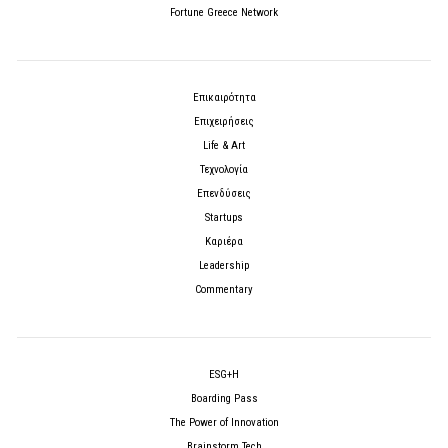
Fortune Greece Network
Επικαιρότητα
Επιχειρήσεις
Life & Art
Τεχνολογία
Επενδύσεις
Startups
Καριέρα
Leadership
Commentary
ESG+H
Boarding Pass
The Power of Innovation
Brainstorm Tech