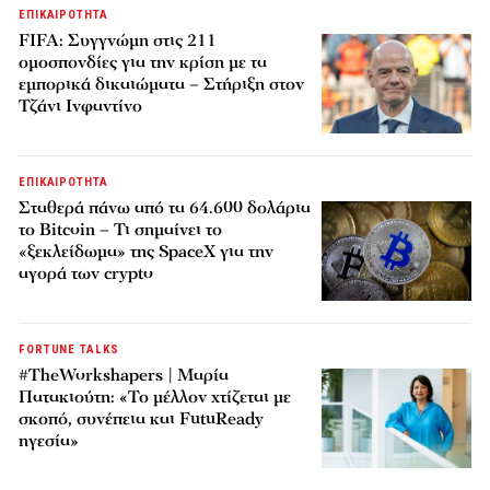
ΕΠΙΚΑΙΡΟΤΗΤΑ
FIFA: Συγγνώμη στις 211
ομοσπονδίες για την κρίση με τα
εμπορικά δικαιώματα – Στήριξη στον
Τζάνι Ινφαντίνο
ΕΠΙΚΑΙΡΟΤΗΤΑ
Σταθερά πάνω από τα 64.600 δολάρια
το Bitcoin – Τι σημαίνει το
«ξεκλείδωμα» της SpaceX για την
αγορά των crypto
FORTUNE TALKS
#TheWorkshapers | Μαρία
Πατακιούτη: «Το μέλλον χτίζεται με
σκοπό, συνέπεια και FutuReady
ηγεσία»