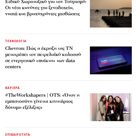
Ειδικό Χωροταξικό για τον Τουρισμό:
Οι νέοι κανόνες για ξενοδοχεία,
νησιά και βραχυχρόνιες μισθώσεις
ΤΕΧΝΟΛΟΓΙΑ
Chevron: Πώς η έκρηξη της ΤΝ
μετατρέπει τον πετρελαϊκό κολοσσό
σε ενεργειακό «παίκτη» των data
centers
ΚΑΡΙΕΡΑ
#TheWorkshapers | OTS: «Όταν η
εμπιστοσύνη γίνεται κινητήριος
δύναμη εξέλιξης»
ΕΠΙΚΑΙΡΟΤΗΤΑ