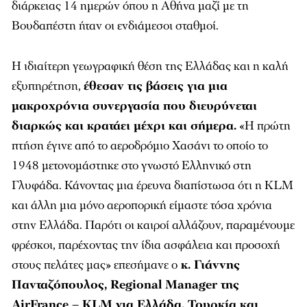
διάρκειας 14 ημερών όπου η Αθήνα μαζί με τη
Βουδαπέστη ήταν οι ενδιάμεσοι σταθμοί.
Η ιδιαίτερη γεωγραφική θέση της Ελλάδας και η καλή
εξυπηρέτηση,
έθεσαν τις βάσεις για μια
μακροχρόνια συνεργασία που διευρύνεται
διαρκώς και κρατάει μέχρι και σήμερα.
«Η πρώτη
πτήση έγινε από το αεροδρόμιο Χασάνι το οποίο το
1948 μετονομάστηκε στο γνωστό Ελληνικό στη
Γλυφάδα. Κάνοντας μια έρευνα διαπίστωσα ότι η KLM
και άλλη μια μόνο αεροπορική είμαστε τόσα χρόνια
στην Ελλάδα. Παρότι οι καιροί αλλάζουν, παραμένουμε
φρέσκοι, παρέχοντας την ίδια ασφάλεια και προσοχή
στους πελάτες μας» επεσήμανε ο
κ. Γιάννης
Πανταζόπουλος, Regional Manager της
AirFrance – KLM για Ελλάδα, Τουρκία και