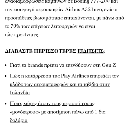
αναδιαμορφώσεις καμπινών σε Boeing 777-200 και
την εισαγωγή αεροσκαφών Airbus A321neo, ενώ οι
προσπάθειες βιωσιμότητας επιταχύνονται, με πάνω από
το 70% των επίγειων λειτουργιών να είναι
ηλεκτροκίνητες.
ΔΙΑΒΑΣΤΕ ΠΕΡΙΣΣΟΤΕΡΕΣ
ΕΙΔΗΣΕΙΣ
:
Γιατί τα brands πρέπει να επενδύσουν στη Gen Z
Πώς η κατάρρευση της Play Airlines επηρεάζει τον
κλάδο των αερομεταφορών και τα ταξίδια στην
Ισλανδία
Ποιες χώρες έχουν τους περισσότερους
«μονόκερους» με αποτίμηση πάνω από 1 δισ.
δολάρια