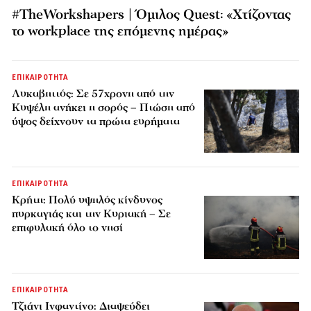
#TheWorkshapers | Όμιλος Quest: «Χτίζοντας
το workplace της επόμενης ημέρας»
ΕΠΙΚΑΙΡΟΤΗΤΑ
Λυκαβηττός: Σε 57χρονη από την
Κυψέλη ανήκει η σορός – Πτώση από
ύψος δείχνουν τα πρώτα ευρήματα
ΕΠΙΚΑΙΡΟΤΗΤΑ
Κρήτη: Πολύ υψηλός κίνδυνος
πυρκαγιάς και την Κυριακή – Σε
επιφυλακή όλο το νησί
ΕΠΙΚΑΙΡΟΤΗΤΑ
Τζιάνι Ινφαντίνο: Διαψεύδει