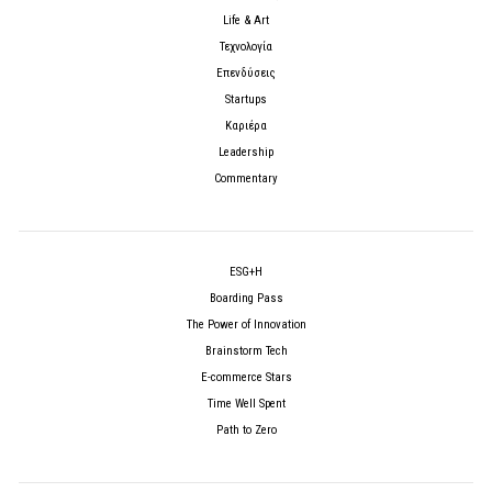
Life & Art
Τεχνολογία
Επενδύσεις
Startups
Καριέρα
Leadership
Commentary
ESG+H
Boarding Pass
The Power of Innovation
Brainstorm Tech
E-commerce Stars
Time Well Spent
Path to Zero