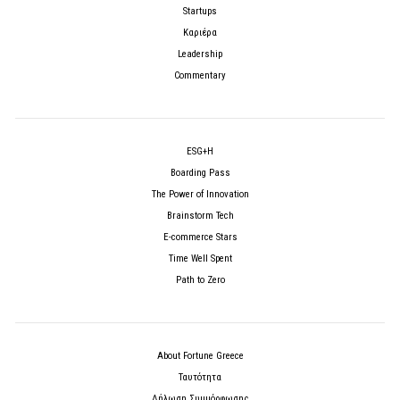
Startups
Καριέρα
Leadership
Commentary
ESG+H
Boarding Pass
The Power of Innovation
Brainstorm Tech
E-commerce Stars
Time Well Spent
Path to Zero
About Fortune Greece
Ταυτότητα
Δήλωση Συμμόρφωσης