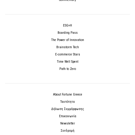
ESG+H
Boarding Pass
The Power of Innovation
Brainstorm Tech
E-commerce Stars
Time Well Spent
Path to Zero
About Fortune Greece
Ταυτότητα
Δήλωση Συμμόρφωσης
Επικοινωνία
Newsletter
Συνδρομή