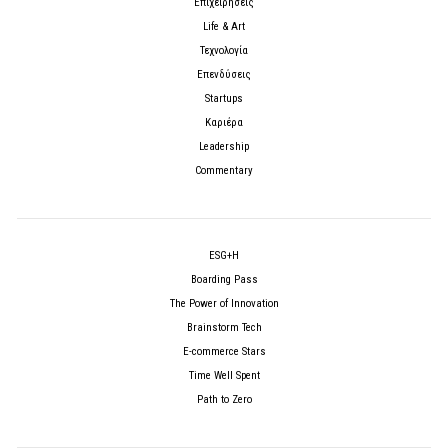
Επιχειρήσεις
Life & Art
Τεχνολογία
Επενδύσεις
Startups
Καριέρα
Leadership
Commentary
ESG+H
Boarding Pass
The Power of Innovation
Brainstorm Tech
E-commerce Stars
Time Well Spent
Path to Zero