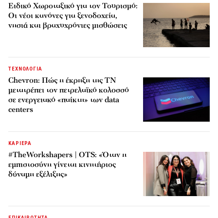
Ειδικό Χωροταξικό για τον Τουρισμό:
Οι νέοι κανόνες για ξενοδοχεία,
νησιά και βραχυχρόνιες μισθώσεις
ΤΕΧΝΟΛΟΓΙΑ
Chevron: Πώς η έκρηξη της ΤΝ
μετατρέπει τον πετρελαϊκό κολοσσό
σε ενεργειακό «παίκτη» των data
centers
ΚΑΡΙΕΡΑ
#TheWorkshapers | OTS: «Όταν η
εμπιστοσύνη γίνεται κινητήριος
δύναμη εξέλιξης»
ΕΠΙΚΑΙΡΟΤΗΤΑ