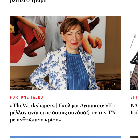
βλέπει ο Τραμπ
FORTUNE TALKS
ΕΠΙ
#TheWorkshapers | Γκόλφω Αγαπητού: «Το
ΕΛ
μέλλον ανήκει σε όσους συνδυάζουν την ΤΝ
Ιού
με ανθρώπινη κρίση»