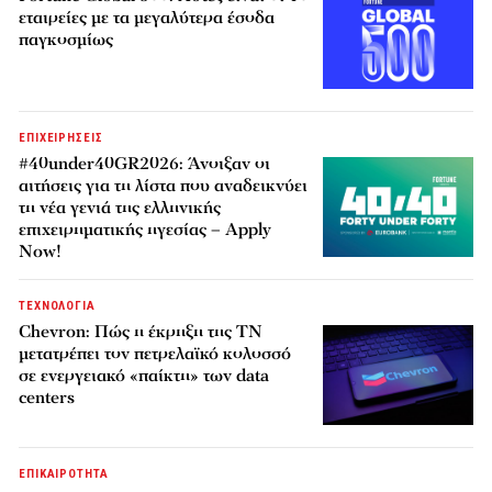
εταιρείες με τα μεγαλύτερα έσοδα
παγκοσμίως
ΕΠΙΧΕΙΡΗΣΕΙΣ
#40under40GR2026: Άνοιξαν οι
αιτήσεις για τη λίστα που αναδεικνύει
τη νέα γενιά της ελληνικής
επιχειρηματικής ηγεσίας – Apply
Now!
ΤΕΧΝΟΛΟΓΙΑ
Chevron: Πώς η έκρηξη της ΤΝ
μετατρέπει τον πετρελαϊκό κολοσσό
σε ενεργειακό «παίκτη» των data
centers
ΕΠΙΚΑΙΡΟΤΗΤΑ