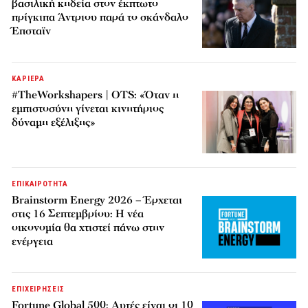
βασιλική κηδεία στον έκπτωτο
πρίγκιπα Άντριου παρά το σκάνδαλο
Έπσταϊν
ΚΑΡΙΕΡΑ
#TheWorkshapers | OTS: «Όταν η
εμπιστοσύνη γίνεται κινητήριος
δύναμη εξέλιξης»
ΕΠΙΚΑΙΡΟΤΗΤΑ
Brainstorm Energy 2026 – Έρχεται
στις 16 Σεπτεμβρίου: Η νέα
οικονομία θα χτιστεί πάνω στην
ενέργεια
ΕΠΙΧΕΙΡΗΣΕΙΣ
Fortune Global 500: Αυτές είναι οι 10