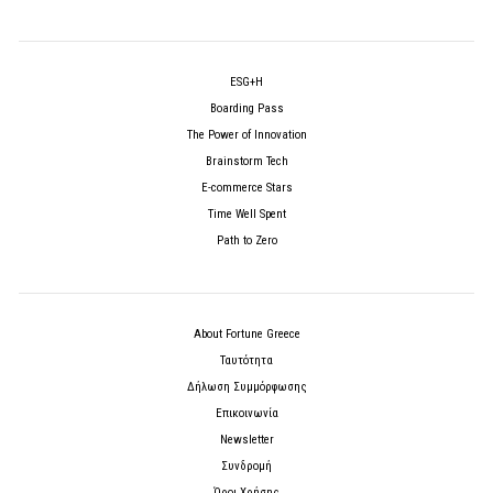
ESG+H
Boarding Pass
The Power of Innovation
Brainstorm Tech
E-commerce Stars
Time Well Spent
Path to Zero
About Fortune Greece
Ταυτότητα
Δήλωση Συμμόρφωσης
Επικοινωνία
Newsletter
Συνδρομή
Όροι Χρήσης