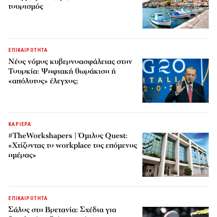
τουρισμός
ΕΠΙΚΑΙΡΟΤΗΤΑ
Νέος νόμος κυβερνοασφάλειας στην
Τουρκία: Ψηφιακή θωράκιση ή
«απόλυτος» έλεγχος;
ΚΑΡΙΕΡΑ
#TheWorkshapers | Όμιλος Quest:
«Χτίζοντας το workplace της επόμενης
ημέρας»
ΕΠΙΚΑΙΡΟΤΗΤΑ
Σάλος στη Βρετανία: Σχέδια για