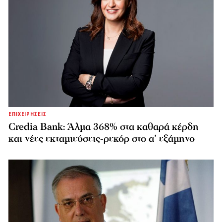
ΕΠΙΧΕΙΡΗΣΕΙΣ
Credia Bank: Άλμα 368% στα καθαρά κέρδη
και νέες εκταμιεύσεις-ρεκόρ στο α’ εξάμηνο