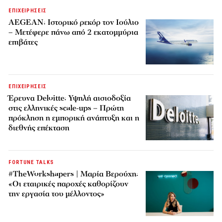
ΕΠΙΧΕΙΡΗΣΕΙΣ
AEGEAN: Ιστορικό ρεκόρ τον Ιούλιο
– Μετέφερε πάνω από 2 εκατομμύρια
επιβάτες
ΕΠΙΧΕΙΡΗΣΕΙΣ
Έρευνα Deloitte: Υψηλή αισιοδοξία
στις ελληνικές scale-ups – Πρώτη
πρόκληση η εμπορική ανάπτυξη και η
διεθνής επέκταση
FORTUNE TALKS
#TheWorkshapers | Μαρία Βερούχη:
«Οι εταιρικές παροχές καθορίζουν
την εργασία του μέλλοντος»