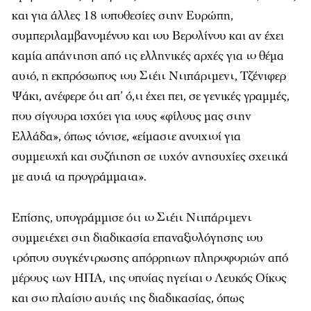
και για άλλες 18 τοποθεσίες στην Ευρώπη,
συμπεριλαμβανομένου και του Βερολίνου και αν έχει
καμία απάντηση από τις ελληνικές αρχές για το θέμα
αυτό, η εκπρόσωπος του Στέιτ Ντιπάρτμεντ, Τζένιφερ
Ψάκι, ανέφερε ότι απ’ ό,τι έχει πει, σε γενικές γραμμές,
που σίγουρα ισχύει για τους «φίλους μας στην
Ελλάδα», όπως τόνισε, «είμαστε ανοιχτοί για
συμμετοχή και συζήτηση σε τυχόν ανησυχίες σχετικά
με αυτά τα προγράμματα».
Επίσης, υπογράμμισε ότι το Στέιτ Ντιπάρτμεντ
συμμετέχει στη διαδικασία επαναξιολόγησης του
τρόπου συγκέντρωσης απόρρητων πληροφοριών από
μέρους των ΗΠΑ, της οποίας ηγείται ο Λευκός Οίκος
και στο πλαίσιο αυτής της διαδικασίας, όπως