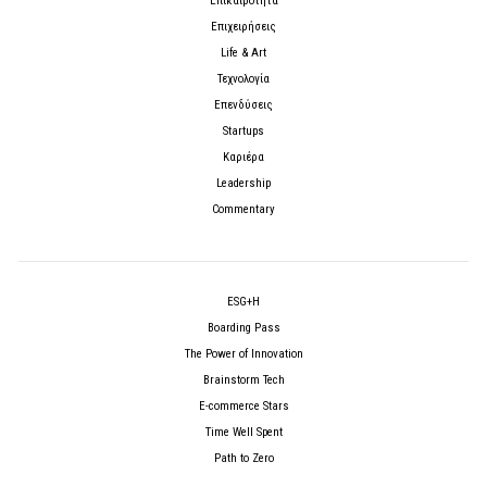
Επικαιρότητα
Επιχειρήσεις
Life & Art
Τεχνολογία
Επενδύσεις
Startups
Καριέρα
Leadership
Commentary
ESG+H
Boarding Pass
The Power of Innovation
Brainstorm Tech
E-commerce Stars
Time Well Spent
Path to Zero