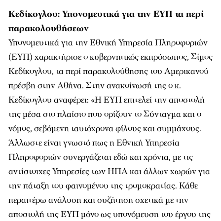
Κεδίκογλου: Υπονομευτικά για την ΕΥΠ τα περί
παρακολουθήσεων
Υπονομευτικά για την Εθνική Υπηρεσία Πληροφοριών
(ΕΥΠ) χαρακτήρισε ο κυβερνητικός εκπρόσωπος, Σίμος
Κεδίκογλου, τα περί παρακολούθησης του Αμερικανού
πρέσβη στην Αθήνα. Στην ανακοίνωσή της ο κ.
Κεδίκογλου αναφέρει: «Η ΕΥΠ επιτελεί την αποστολή
της μέσα στο πλαίσιο που ορίζουν το Σύνταγμα και ο
νόμος, σεβόμενη ταυτόχρονα φίλους και συμμάχους.
Άλλωστε είναι γνωστό πως η Εθνική Υπηρεσία
Πληροφοριών συνεργάζεται εδώ και χρόνια, με τις
αντίστοιχες Υπηρεσίες των ΗΠΑ και άλλων χωρών για
την πάταξη του φαινομένου της τρομοκρατίας. Κάθε
περαιτέρω ανάλυση και συζήτηση σχετικά με την
αποστολή της ΕΥΠ μόνο ως υπονόμευση του έργου της