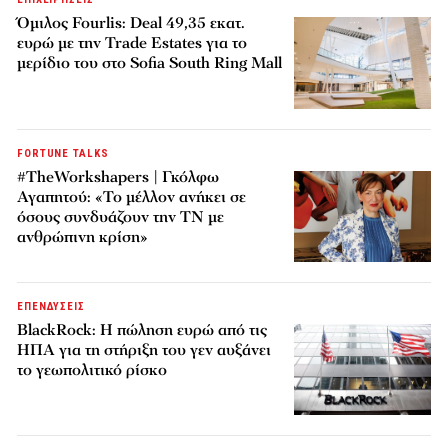
Όμιλος Fourlis: Deal 49,35 εκατ.
ευρώ με την Trade Estates για το
μερίδιο του στο Sofia South Ring Mall
FORTUNE TALKS
#TheWorkshapers | Γκόλφω
Αγαπητού: «Το μέλλον ανήκει σε
όσους συνδυάζουν την ΤΝ με
ανθρώπινη κρίση»
ΕΠΕΝΔΥΣΕΙΣ
BlackRock: Η πώληση ευρώ από τις
ΗΠΑ για τη στήριξη του γεν αυξάνει
το γεωπολιτικό ρίσκο