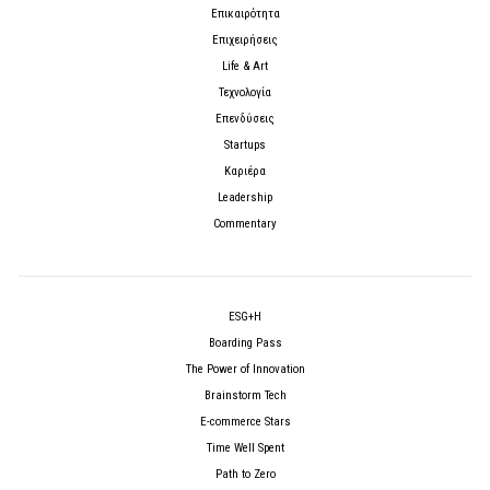
Επικαιρότητα
Επιχειρήσεις
Life & Art
Τεχνολογία
Επενδύσεις
Startups
Καριέρα
Leadership
Commentary
ESG+H
Boarding Pass
The Power of Innovation
Brainstorm Tech
E-commerce Stars
Time Well Spent
Path to Zero