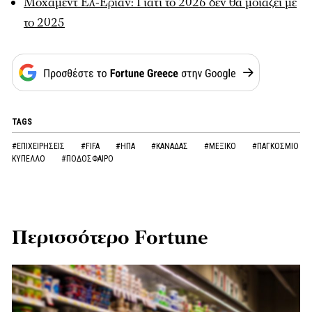
Μοχάμεντ Ελ-Εριάν: Γιατί το 2026 δεν θα μοιάζει με
το 2025
TAGS
#ΕΠΙΧΕΙΡΗΣΕΙΣ
#FIFA
#ΗΠΑ
#ΚΑΝΑΔΑΣ
#ΜΕΞΙΚΟ
#ΠΑΓΚΟΣΜΙΟ
ΚΥΠΕΛΛΟ
#ΠΟΔΟΣΦΑΙΡΟ
Περισσότερο Fortune