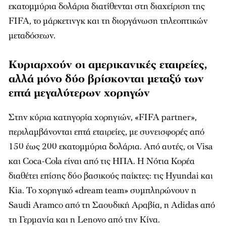
εκατομμύρια δολάρια διατίθενται στη διαχείριση της
FIFA, το μάρκετινγκ και τη διοργάνωση τηλεοπτικών
μεταδόσεων.
Κυριαρχούν οι αμερικανικές εταιρείες,
αλλά μόνο δύο βρίσκονται μεταξύ των
επτά μεγαλύτερων χορηγών
Στην κύρια κατηγορία χορηγιών, «FIFA partner»,
περιλαμβάνονται επτά εταιρείες, με συνεισφορές από
150 έως 200 εκατομμύρια δολάρια. Από αυτές, οι Visa
και Coca-Cola είναι από τις ΗΠΑ. Η Νότια Κορέα
διαθέτει επίσης δύο βασικούς παίκτες: τις Hyundai και
Kia. Το χορηγικό «dream team» συμπληρώνουν η
Saudi Aramco από τη Σαουδική Αραβία, η Adidas από
τη Γερμανία και η Lenovo από την Κίνα.