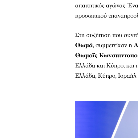
απαιτητικός αγώνας. Έν
προσωπικού επαναπροσδ
Στη συζήτηση που συντό
Θωμά
, συμμετείχαν η
Α
Θωμαΐς Κωνσταντοπ
Ελλάδα και Κύπρο, και 
Ελλάδα, Κύπρο, Ισραήλ 