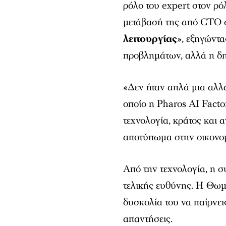
ρόλο του expert στον ρό
μετάβασή της από CTO 
λειτουργίας
», εξηγώντα
προβλημάτων, αλλά η δη
«Δεν ήταν απλά μια αλλα
οποίο η Pharos AI Facto
τεχνολογία, κράτος και 
αποτύπωμα στην οικονομ
Από την τεχνολογία, η σ
τελικής ευθύνης. Η Θωμ
δυσκολία του να παίρνει
απαντήσεις.