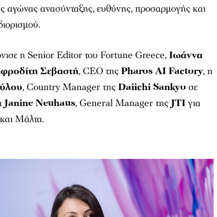
ας αγώνας ανασύνταξης, ευθύνης, προσαρμογής και
ιορισμού.
νισε η Senior Editor του Fortune Greece,
Ιωάννα
φροδίτη Σεβαστή
, CEO της
Pharos AI Factory
, η
ούλου
, Country Manager της
Daiichi Sankyo
σε
η
Janine Neuhaus
, General Manager της
JTI
για
και Μάλτα.