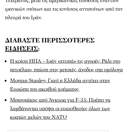
Τεχεράνης, μετά τις αμερικανικές επιθέσεις εναντίον
ιρανικών στόχων και τις κινήσεις αντιποίνων από την
πλευρά του Ιράν.
ΔΙΑΒΑΣΤΕ ΠΕΡΙΣΣΟΤΕΡΕΣ
ΕΙΔΗΣΕΙΣ
:
Η κρίση ΗΠΑ – Ιράν «χτυπά» τις αγορές: Ράλι στο
πετρέλαιο, πτώση στις μετοχές, άνοδος στα ομόλογα
Morgan Stanley: Γιατί η Ελλάδα αντέχει στην
Ευρώπη του ακριβού χρήματος
Μητσοτάκης από Άγκυρα για F-35: Πρέπει να
λαμβάνονται υπόψη οι ευαισθησίες όλων των
κρατών μελών του ΝΑΤΟ