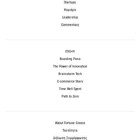
Startups
Καριέρα
Leadership
Commentary
ESG+H
Boarding Pass
The Power of Innovation
Brainstorm Tech
E-commerce Stars
Time Well Spent
Path to Zero
About Fortune Greece
Ταυτότητα
Δήλωση Συμμόρφωσης