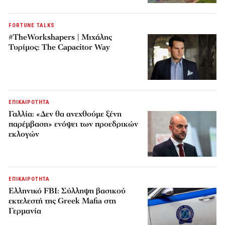
FORTUNE TALKS
#TheWorkshapers | Μιχάλης
Τυρίμος: The Capacitor Way
ΕΠΙΚΑΙΡΟΤΗΤΑ
Γαλλία: «Δεν θα ανεχθούμε ξένη
παρέμβαση» ενόψει των προεδρικών
εκλογών
ΕΠΙΚΑΙΡΟΤΗΤΑ
Ελληνικό FBI: Σύλληψη βασικού
εκτελεστή της Greek Mafia στη
Γερμανία