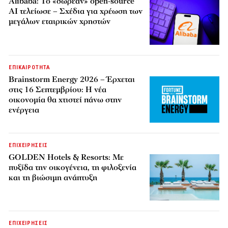
Alibaba: Το «δωρεάν» open-source
AI τελείωσε – Σχέδια για χρέωση των
μεγάλων εταιρικών χρηστών
ΕΠΙΚΑΙΡΟΤΗΤΑ
Brainstorm Energy 2026 – Έρχεται
στις 16 Σεπτεμβρίου: Η νέα
οικονομία θα χτιστεί πάνω στην
ενέργεια
ΕΠΙΧΕΙΡΗΣΕΙΣ
GOLDEN Hotels & Resorts: Με
πυξίδα την οικογένεια, τη φιλοξενία
και τη βιώσιμη ανάπτυξη
ΕΠΙΧΕΙΡΗΣΕΙΣ