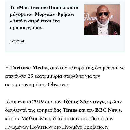
Το «Maestro» του Παπακαλιάτη
μάγεψε τον Μόργκαν Φρίμαν:
«Αυτή η σειρά είναι ένα
αριστούργημα»
06/12/2024
Η
Tortoise Media
, από την πλευρά της, δεσμεύεται να
επενδύσει 25 εκατομμύρια στερλίνες για τον
εκσυγχρονισμό της Observer.
Ιδρυμένη το 2019 από τον
Τζέιμς Χάρντινγκ
, πρώην
διευθυντή της εφημερίδας
Times
και του
BBC News
,
και τον Μάθιου Μπαρζούν, πρώην πρεσβευτή των
Ηνωμένων Πολιτειών στο Ηνωμένο Βασίλειο, η