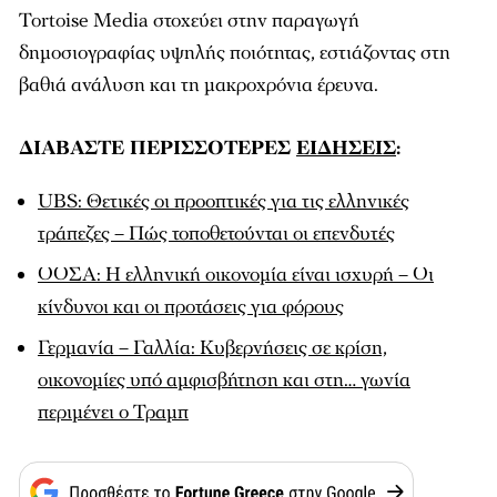
Tortoise Media στοχεύει στην παραγωγή
δημοσιογραφίας υψηλής ποιότητας, εστιάζοντας στη
βαθιά ανάλυση και τη μακροχρόνια έρευνα.
ΔΙΑΒΑΣΤΕ ΠΕΡΙΣΣΟΤΕΡΕΣ
ΕΙΔΗΣΕΙΣ
:
UBS: Θετικές οι προοπτικές για τις ελληνικές
τράπεζες – Πώς τοποθετούνται οι επενδυτές
ΟΟΣΑ: Η ελληνική οικονομία είναι ισχυρή – Οι
κίνδυνοι και οι προτάσεις για φόρους
Γερμανία – Γαλλία: Κυβερνήσεις σε κρίση,
οικονομίες υπό αμφισβήτηση και στη… γωνία
περιμένει ο Τραμπ