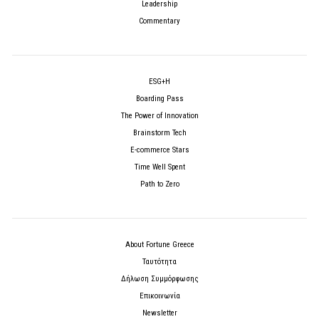
Leadership
Commentary
ESG+H
Boarding Pass
The Power of Innovation
Brainstorm Tech
E-commerce Stars
Time Well Spent
Path to Zero
About Fortune Greece
Ταυτότητα
Δήλωση Συμμόρφωσης
Επικοινωνία
Newsletter