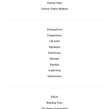
Fortune Talks
Fortune Greece Network
Επικαιρότητα
Επιχειρήσεις
Life & Art
Τεχνολογία
Επενδύσεις
Startups
Καριέρα
Leadership
Commentary
ESG+H
Boarding Pass
The Power of Innovation