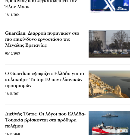
Βρετανίας που «εγκαταλείπει» τον
Έλον Μασκ
13/11/2024
Guardian: Διαρροή πυρηνικών στο
πιο επικίνδυνο εργοστάσιο της
Μεγάλης Βρετανίας
06/12/2023
Ο Guardian «ψηφίζει» Ελλάδα για το
καλοκαίρι- Το top 10 των ελληνικών
προορισμών
16/03/2021
Διεθνής Τύπος: Οι λόγοι που Ελλάδα-
Τουρκία βρίσκονται στα πρόθυρα
πολέμου
11/09/2020