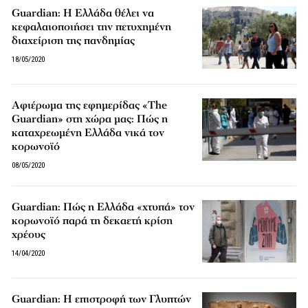
Guardian: Η Ελλάδα θέλει να
κεφαλαιοποιήσει την πετυχημένη
διαχείριση της πανδημίας
18/05/2020
Αφιέρωμα της εφημερίδας «The
Guardian» στη χώρα μας: Πώς η
καταχρεωμένη Ελλάδα νικά τον
κορωνοϊό
08/05/2020
Guardian: Πώς η Ελλάδα «χτυπά» τον
κορωνοϊό παρά τη δεκαετή κρίση
χρέους
14/04/2020
Guardian: Η επιστροφή των Γλυπτών