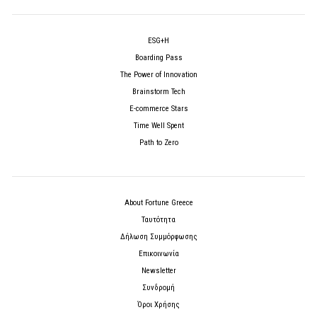
ESG+H
Boarding Pass
The Power of Innovation
Brainstorm Tech
E-commerce Stars
Time Well Spent
Path to Zero
About Fortune Greece
Ταυτότητα
Δήλωση Συμμόρφωσης
Επικοινωνία
Newsletter
Συνδρομή
Όροι Χρήσης