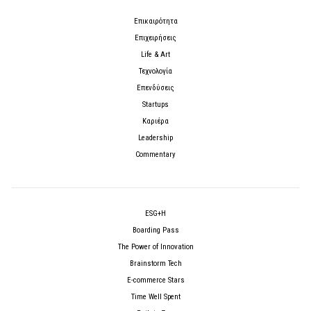
Επικαιρότητα
Επιχειρήσεις
Life & Art
Τεχνολογία
Επενδύσεις
Startups
Καριέρα
Leadership
Commentary
ESG+H
Boarding Pass
The Power of Innovation
Brainstorm Tech
E-commerce Stars
Time Well Spent