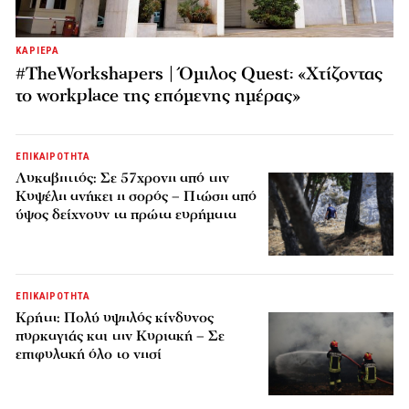
ΚΑΡΙΕΡΑ
#TheWorkshapers | Όμιλος Quest: «Χτίζοντας
το workplace της επόμενης ημέρας»
ΕΠΙΚΑΙΡΟΤΗΤΑ
Λυκαβηττός: Σε 57χρονη από την
Κυψέλη ανήκει η σορός – Πτώση από
ύψος δείχνουν τα πρώτα ευρήματα
ΕΠΙΚΑΙΡΟΤΗΤΑ
Κρήτη: Πολύ υψηλός κίνδυνος
πυρκαγιάς και την Κυριακή – Σε
επιφυλακή όλο το νησί