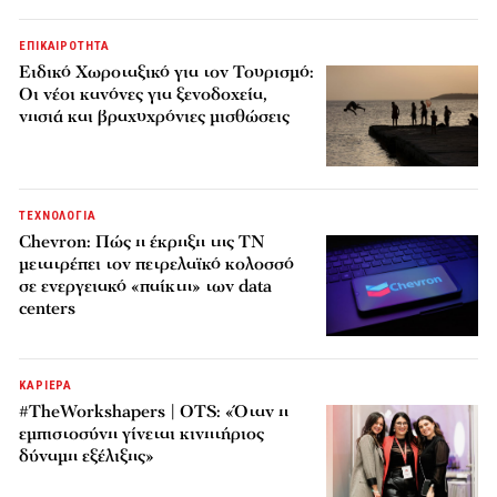
ΕΠΙΚΑΙΡΟΤΗΤΑ
Ειδικό Χωροταξικό για τον Τουρισμό:
Οι νέοι κανόνες για ξενοδοχεία,
νησιά και βραχυχρόνιες μισθώσεις
ΤΕΧΝΟΛΟΓΙΑ
Chevron: Πώς η έκρηξη της ΤΝ
μετατρέπει τον πετρελαϊκό κολοσσό
σε ενεργειακό «παίκτη» των data
centers
ΚΑΡΙΕΡΑ
#TheWorkshapers | OTS: «Όταν η
εμπιστοσύνη γίνεται κινητήριος
δύναμη εξέλιξης»