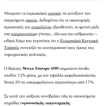
Μπορούν οι ευρωπαϊκές
μετοχές
να αντέξουν την
επερχόμενη
ύφεση
; Δεδομένου ότι οι οικονομικές
προοπτικές της
ευρωζώνης
εξασθενούν, το φετινό ράλι
στα
χρηματιστήρι
α γίνεται… όλο και πιο εύθραυστο —
ειδικά λόγω του γεγονότος ότι η
Ευρωπαϊκή Κεντρική
Τράπεζα
συνεχίζει να αυστηροποιεί τους όρους της
νομισματικής πολιτικής.
Ο δείκτης
Stoxx Europe 600
σημειώνει άνοδο
σχεδόν 12% φέτος, με τον υψηλής κεφαλαιοποίησης
Stoxx 50 να «σκαρφαλώνει» περισσότερο από 17%.
Σε αυτή την αύξηση συνέβαλαν όλα τα υποσχόμενα
σημάδια ε
υρωπαϊκής οικονομικής