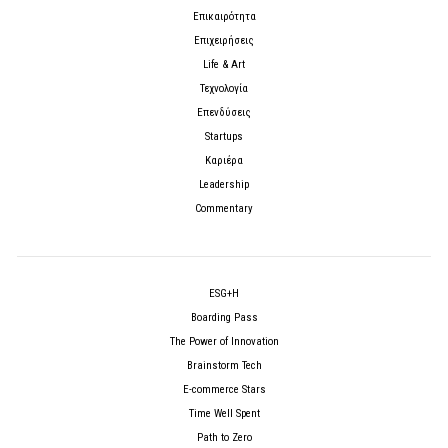
Επικαιρότητα
Επιχειρήσεις
Life & Art
Τεχνολογία
Επενδύσεις
Startups
Καριέρα
Leadership
Commentary
ESG+H
Boarding Pass
The Power of Innovation
Brainstorm Tech
E-commerce Stars
Time Well Spent
Path to Zero