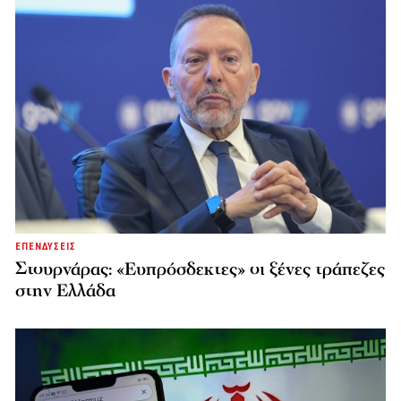
ΕΠΕΝΔΥΣΕΙΣ
Στουρνάρας: «Ευπρόσδεκτες» οι ξένες τράπεζες
στην Ελλάδα